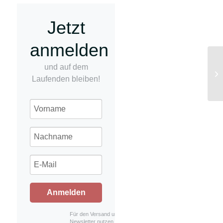
Jetzt
anmelden
und auf dem
Br
Laufenden bleiben!
Anmelden
Für den Versand unserer
Newsletter nutzen wir