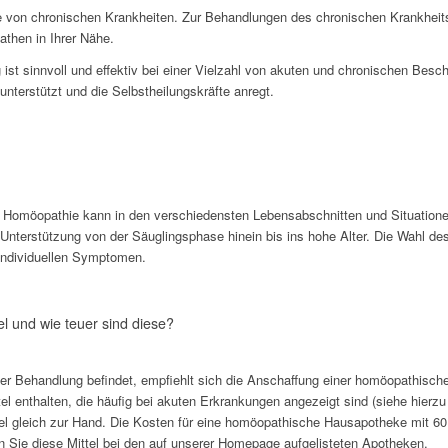
von chronischen Krankheiten. Zur Behandlungen des chronischen Krankheitsb
then in Ihrer Nähe.
st sinnvoll und effektiv bei einer Vielzahl von akuten und chronischen Besch
nterstützt und die Selbstheilungskräfte anregt.
. Homöopathie kann in den verschiedensten Lebensabschnitten und Situationen
e Unterstützung von der Säuglingsphase hinein bis ins hohe Alter. Die Wahl des
individuellen Symptomen.
l und wie teuer sind diese?
 Behandlung befindet, empfiehlt sich die Anschaffung einer homöopathische
l enthalten, die häufig bei akuten Erkrankungen angezeigt sind (siehe hierz
el gleich zur Hand. Die Kosten für eine homöopathische Hausapotheke mit 60 
n Sie diese Mittel bei den auf unserer Homepage aufgelisteten Apotheken.