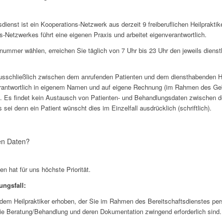
ienst ist ein Kooperations-Netzwerk aus derzeit 9 freiberuflichen Heilprakti
s-Netzwerkes führt eine eigenen Praxis und arbeitet eigenverantwortlich.
nummer wählen, erreichen Sie täglich von 7 Uhr bis 23 Uhr den jeweils dienst
sschließlich zwischen dem anrufenden Patienten und dem diensthabenden He
verantwortlich in eigenem Namen und auf eigene Rechnung (im Rahmen des Ge
). Es findet kein Austausch von Patienten- und Behandlungsdaten zwischen d
sei denn ein Patient wünscht dies im Einzelfall ausdrücklich (schriftlich).
en Daten?
n hat für uns höchste Priorität.
ngsfall:
dem Heilpraktiker erhoben, der Sie im Rahmen des Bereitschaftsdienstes per
 die Beratung/Behandlung und deren Dokumentation zwingend erforderlich sind.