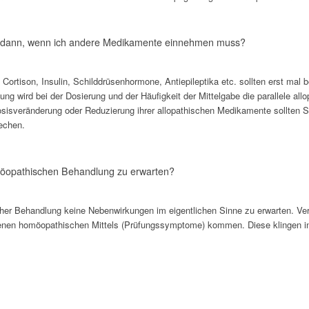
h dann, wenn ich andere Medikamente einnehmen muss?
rtison, Insulin, Schilddrüsenhormone, Antiepileptika etc. sollten erst mal b
 wird bei der Dosierung und der Häufigkeit der Mittelgabe die parallele all
osisveränderung oder Reduzierung ihrer allopathischen Medikamente sollten Si
rechen.
möopathischen Behandlung zu erwarten?
er Behandlung keine Nebenwirkungen im eigentlichen Sinne zu erwarten. Ver
n homöopathischen Mittels (Prüfungssymptome) kommen. Diese klingen in 