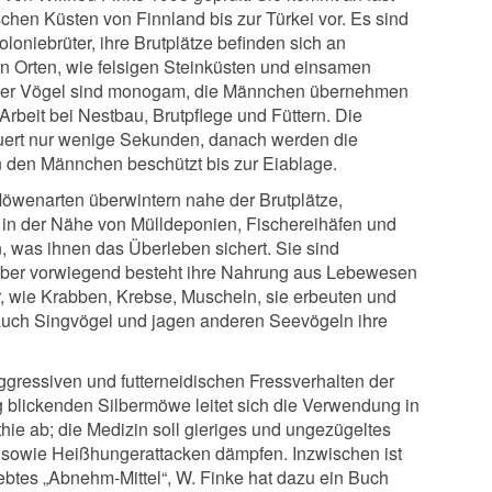
schen Küsten von Finnland bis zur Türkei vor. Es sind
loniebrüter, ihre Brutplätze befinden sich an
n Orten, wie felsigen Steinküsten und einsamen
 der Vögel sind monogam, die Männchen übernehmen
 Arbeit bei Nestbau, Brutpflege und Füttern. Die
uert nur wenige Sekunden, danach werden die
den Männchen beschützt bis zur Eiablage.
öwenarten überwintern nahe der Brutplätze,
in der Nähe von Mülldeponien, Fischereihäfen und
, was ihnen das Überleben sichert. Sie sind
 aber vorwiegend besteht ihre Nahrung aus Lebewesen
 wie Krabben, Krebse, Muscheln, sie erbeuten und
auch Singvögel und jagen anderen Seevögeln ihre
gressiven und futterneidischen Fressverhalten der
 blickenden Silbermöwe leitet sich die Verwendung in
ie ab; die Medizin soll gieriges und ungezügeltes
 sowie Heißhungerattacken dämpfen. Inzwischen ist
iebtes „Abnehm-Mittel“, W. Finke hat dazu ein Buch