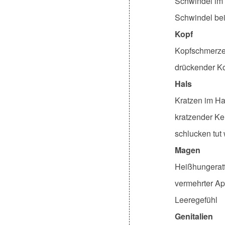
Schwindel im
Schwindel be
Kopf
Kopfschmerz
drückender Ko
Hals
Kratzen im Ha
kratzender K
schlucken tut
Magen
Heißhungerat
vermehrter Ap
Leeregefühl
Genitalien