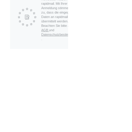
rapidmail. Mit Ihrer
Anmeldung stimmen Sie
zu, dass die eingegebenen
Daten an rapidmail
übermittelt werden.
Beachten Sie bitte auch die
AGB
und
Datenschutzbestimmungen
.