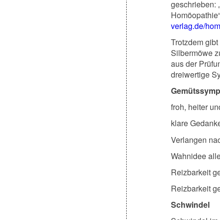
geschrieben: 
Homöopathie“
verlag.de/hom
Trotzdem gibt
Silbermöwe zu
aus der Prüfu
dreiwertige S
Gemütssymp
froh, heiter u
klare Gedanke
Verlangen nac
Wahnidee alle
Reizbarkeit g
Reizbarkeit g
Schwindel