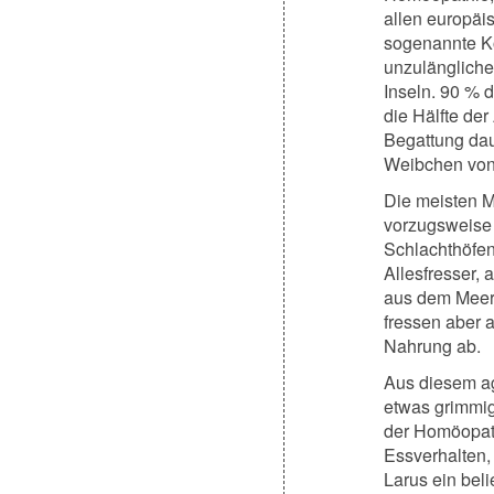
allen europäi
sogenannte Ko
unzulängliche
Inseln. 90 %
die Hälfte der
Begattung da
Weibchen von 
Die meisten M
vorzugsweise 
Schlachthöfen
Allesfresser,
aus dem Meer,
fressen aber 
Nahrung ab.
Aus diesem ag
etwas grimmig
der Homöopath
Essverhalten,
Larus ein bel