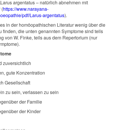
„Larus argentatus – natürlich abnehmen mit
 (
https://www.narayana-
oeopathie/pdf/Larus-argentatus
).
 es in der homöopathischen Literatur wenig über die
 finden, die unten genannten Symptome sind teils
ng von W. Finke, teils aus dem Repertorium (nur
ymptome).
tome
nd zuversichtlich
n, gute Konzentration
h Gesellschaft
in zu sein, verlassen zu sein
egenüber der Familie
egenüber der Kinder