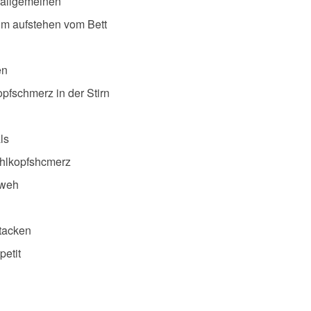
 allgemeinen
im aufstehen vom Bett
en
pfschmerz in der Stirn
ls
ehlkopfshcmerz
 weh
tacken
petit