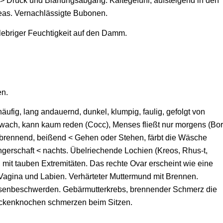
en > Druck und Blähungsabgang. Kältegefühl, aufsteigend in den
eas. Vernachlässigte Bubonen.
ebriger Feuchtigkeit auf den Damm.
en.
äufig, lang andauernd, dunkel, klumpig, faulig, gefolgt von
wach, kann kaum reden (Cocc), Menses fließt nur morgens (Bor
, brennend, beißend < Gehen oder Stehen, färbt die Wäsche
ngerschaft < nachts. Übelriechende Lochien (Kreos, Rhus-t,
 mit tauben Extremitäten. Das rechte Ovar erscheint wie eine
Vagina und Labien. Verhärteter Muttermund mit Brennen.
üsenbeschwerden. Gebärmutterkrebs, brennender Schmerz die
eckenknochen schmerzen beim Sitzen.