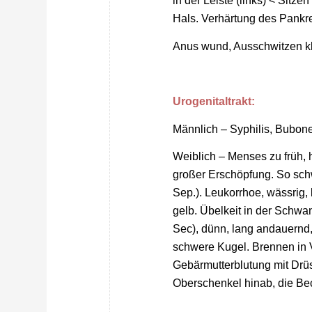
in der Leiste (links) < Sitz
Hals. Verhärtung des Pankr
Anus wund, Ausschwitzen kl
Urogenitaltrakt:
Männlich – Syphilis, Bubon
Weiblich – Menses zu früh, h
großer Erschöpfung. So sch
Sep.). Leukorrhoe, wässrig
gelb. Übelkeit in der Schwa
Sec), dünn, lang andauernd,
schwere Kugel. Brennen in 
Gebärmutterblutung mit Dr
Oberschenkel hinab, die B