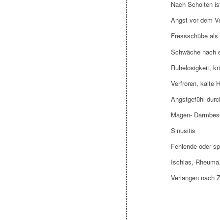
Nach Scholten ist
Angst vor dem V
Fressschübe als
Schwäche nach e
Ruhelosigkeit, kr
Verfroren, kalt
Angstgefühl durc
Magen- Darmbesc
Sinusitis
Fehlende oder s
Ischias, Rheuma
Verlangen nach Z