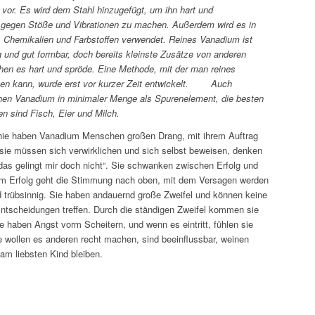
 vor. Es wird dem Stahl hinzugefügt, um ihn hart und
 gegen Stöße und Vibrationen zu machen. Außerdem wird es in
Chemikalien und Farbstoffen verwendet. Reines Vanadium ist
 und gut formbar, doch bereits kleinste Zusätze von anderen
n es hart und spröde. Eine Methode, mit der man reines
en kann, wurde erst vor kurzer Zeit entwickelt. Auch
en Vanadium in minimaler Menge als Spurenelement, die besten
en sind Fisch, Eier und Milch.
hie haben Vanadium Menschen großen Drang, mit ihrem Auftrag
 sie müssen sich verwirklichen und sich selbst beweisen, denken
das gelingt mir doch nicht“. Sie schwanken zwischen Erfolg und
em Erfolg geht die Stimmung nach oben, mit dem Versagen werden
d trübsinnig. Sie haben andauernd große Zweifel und können keine
ntscheidungen treffen. Durch die ständigen Zweifel kommen sie
ie haben Angst vorm Scheitern, und wenn es eintritt, fühlen sie
ie wollen es anderen recht machen, sind beeinflussbar, weinen
 am liebsten Kind bleiben.