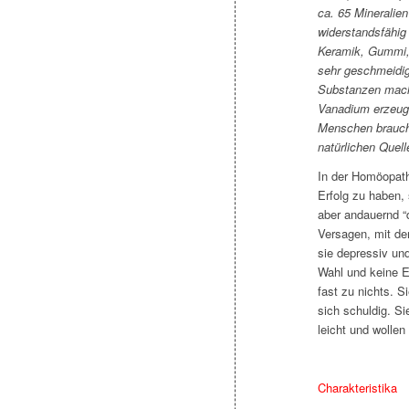
ca. 65 Mineralien
widerstandsfähig
Keramik, Gummi, 
sehr geschmeidig
Substanzen mache
Vanadium erzeug
Menschen brauch
natürlichen Quell
In der Homöopat
Erfolg zu haben,
aber andauernd “
Versagen, mit d
sie depressiv un
Wahl und keine E
fast zu nichts. S
sich schuldig. S
leicht und wollen
Charakteristika