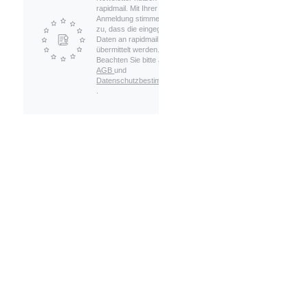
rapidmail. Mit Ihrer
Anmeldung stimmen Sie
zu, dass die eingegebenen
Daten an rapidmail
übermittelt werden.
Beachten Sie bitte auch die
AGB
und
Datenschutzbestimmungen
.