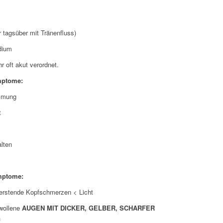
 tagsüber mit Tränenfluss)
dium
hr oft akut verordnet.
mptome:
mmung
t
alten
mptome:
berstende Kopfschmerzen < Licht
hwollene
AUGEN MIT DICKER, GELBER, SCHARFER
G