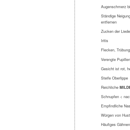
Augenschmerz bi
Ständige Neigung
entfernen
Zucken der Liede
Iritis
Flecken, Trübung
Verengte Pupille
Gesicht ist rot, 
Steife Oberlippe
Reichliche
MILD
Schnupfen < nach
Empfindliche Na
Würgen von Hus
Häufiges Gähnen