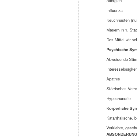
Allergien
Influenza
Keuchhusten (nur
Masern in 1. Sta
Das Mittel wir se
Psychische Sy
Abweisende Sti
Interesselosigkei
Apathie
Störrisches Verh
Hypochondrie
Körperliche Sy
Katarrhalische, 
Verklebte, gesc
ABSONDERUN