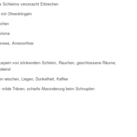
s Schleims verursacht Erbrechen
mit Ohrenklingeln
uchen
dylome
enses, Amenorrhoe
uspern von stinkendem Schleim, Rauchen, geschlossene Räume,
üdwind
en wischen, Liegen, Dunkelheit, Kaffee
: milde Tränen, scharfe Absonderung beim Schnupfen