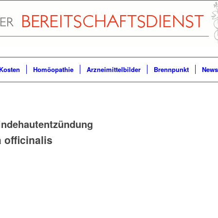
Kosten
Homöopathie
Arzneimittelbilder
Brennpunkt
Newsl
indehautentzündung
officinalis