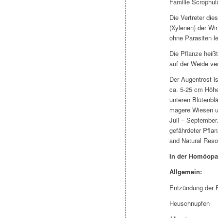
Familie Scrophul
Die Vertreter die
(Xylenen) der Wi
ohne Parasiten l
Die Pflanze heiß
auf der Weide ve
Der Augentrost is
ca. 5-25 cm Höhe.
unteren Blütenblä
magere Wiesen un
Juli – September.
gefährdeter Pflan
and Natural Res
In der Homöopat
Allgemein:
Entzündung der B
Heuschnupfen