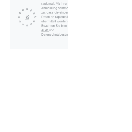
rapidmail. Mit Ihrer
Anmeldung stimmen Sie
zu, dass die eingegebenen
Daten an rapidmail
übermittelt werden.
Beachten Sie bitte auch die
AGB
und
Datenschutzbestimmungen
.