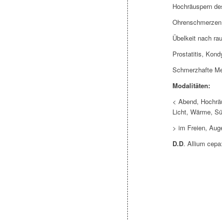
Hochräuspern de
Ohrenschmerzen 
Übelkeit nach ra
Prostatitis, Kon
Schmerzhafte M
Modalitäten:
< Abend, Hochrä
Licht, Wärme, S
> im Freien, Aug
D.D
.
Allium cepa