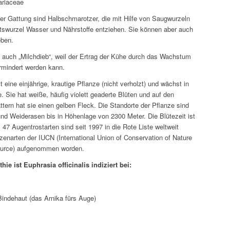
ariaceae
ser Gattung sind Halbschmarotzer, die mit Hilfe von Saugwurzeln
rtswurzel Wasser und Nährstoffe entziehen. Sie können aber auch
eben.
t auch „Milchdieb“, weil der Ertrag der Kühe durch das Wachstum
rmindert werden kann.
t eine einjährige, krautige Pflanze (nicht verholzt) und wächst in
 Sie hat weiße, häufig violett geaderte Blüten und auf den
ttern hat sie einen gelben Fleck. Die Standorte der Pflanze sind
d Weiderasen bis in Höhenlage von 2300 Meter. Die Blütezeit ist
 47 Augentrostarten sind seit 1997 in die Rote Liste weltweit
zenarten der IUCN (International Union of Conservation of Nature
ource) aufgenommen worden.
hie ist
Euphrasia officinalis
indiziert bei:
indehaut (das Arnika fürs Auge)