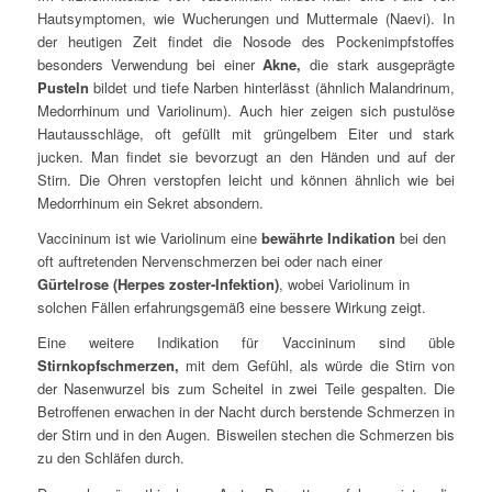
Hautsymptomen, wie Wucherungen und Muttermale (Naevi). In
der heutigen Zeit findet die Nosode des Pockenimpfstoffes
besonders Verwendung bei einer
Akne,
die stark ausgeprägte
Pusteln
bildet und tiefe Narben hinterlässt (ähnlich Malandrinum,
Medorrhinum und Variolinum). Auch hier zeigen sich pustulöse
Hautausschläge, oft gefüllt mit grüngelbem Eiter und stark
jucken. Man findet sie bevorzugt an den Händen und auf der
Stirn. Die Ohren verstopfen leicht und können ähnlich wie bei
Medorrhinum ein Sekret absondern.
Vaccininum ist wie Variolinum eine
bewährte Indikation
bei den
oft auftretenden Nervenschmerzen bei oder nach einer
Gürtelrose (Herpes zoster-Infektion)
, wobei Variolinum in
solchen Fällen erfahrungsgemäß eine bessere Wirkung zeigt.
Eine weitere Indikation für Vaccininum sind üble
Stirnkopfschmerzen,
mit dem Gefühl, als würde die Stirn von
der Nasenwurzel bis zum Scheitel in zwei Teile gespalten. Die
Betroffenen erwachen in der Nacht durch berstende Schmerzen in
der Stirn und in den Augen. Bisweilen stechen die Schmerzen bis
zu den Schläfen durch.