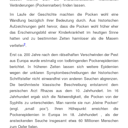
Veränderungen (Pockennarben) finden lassen.
Im Laufe der Geschichte machten die Pocken wohl eine
Wandlung bezüglich ihrer Bedeutung durch. Aus historischen
Aufzeichnungen geht hervor, dass die Pocken wohl früher eher
das Erscheinungsbild einer Kinderkrankheit im heutigen Sinne
hatten und zu bestimmten Zeiten harmloser als die Masern
2
verliefen
.
Erst ca. 200 Jahre nach dem rätselhaften Verschwinden der Pest
aus Europa wurde erstmalig von todbringenden Pockenepidemien
berichtet. In früheren Zeiten lassen sich weitere Epidemien
wegen der unklaren Symptombeschreibungen der historischen
Schriftsteller nicht einwandfrei von anderen Seuchen abgrenzen.
Die berühmteste klassische Beschreibung entstammt dem
persischen Arzt Rhazes aus dem 10. Jahrhundert. Im 16
Jahrhundert ergab sich die Notwendigkeit, die Pocken von der
Syphilis zu unterscheiden. Man nannte sie nun „kleine Pocken“
(engl. „small pox“). Ihren Höhepunkt erreichten die
Pockenepidemien in Europa im 18. Jahrhundert , als der
ansteckenden Seuche insgesamt etwa 60 Millionen Menschen
zum Opfer fielen.