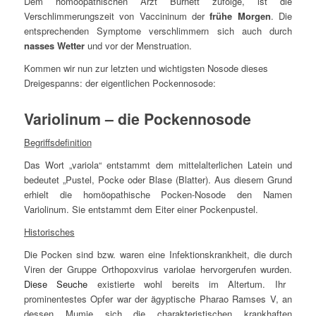
Dem homöopathischen Arzt Burnett zufolge, ist die
Verschlimmerungszeit von Vaccininum der
frühe Morgen
. Die
entsprechenden Symptome verschlimmern sich auch durch
nasses Wetter
und vor der Menstruation.
Kommen wir nun zur letzten und wichtigsten Nosode dieses
Dreigespanns: der eigentlichen Pockennosode:
Variolinum – die Pockennosode
Begriffsdefinition
Das Wort „
variola
“ entstammt dem mittelalterlichen Latein und
bedeutet „Pustel, Pocke oder Blase (Blatter). Aus diesem Grund
erhielt die homöopathische Pocken-Nosode den Namen
Variolinum. Sie entstammt dem Eiter einer Pockenpustel.
Historisches
Die Pocken sind bzw. waren eine Infektionskrankheit, die durch
Viren der Gruppe Orthopoxvirus variolae hervorgerufen wurden.
Diese Seuche
existierte wohl bereits im Altertum. Ihr
prominentestes Opfer war der ägyptische Pharao Ramses V, an
dessen Mumie sich die charakteristischen krankhaften