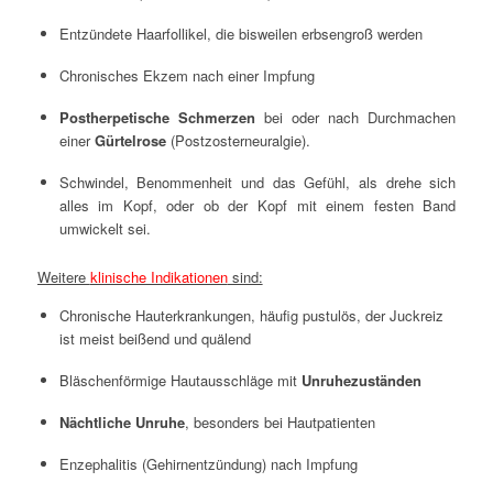
Entzündete Haarfollikel, die bisweilen erbsengroß werden
Chronisches Ekzem nach einer Impfung
Postherpetische Schmerzen
bei oder nach Durchmachen
einer
Gürtelrose
(Postzosterneuralgie).
Schwindel, Benommenheit und das Gefühl, als drehe sich
alles im Kopf, oder ob der Kopf mit einem festen Band
umwickelt sei.
Weitere
klinische Indikationen
sind:
Chronische Hauterkrankungen, häufig pustulös, der Juckreiz
ist meist beißend und quälend
Bläschenförmige Hautausschläge mit
Unruhezuständen
Nächtliche Unruhe
, besonders bei Hautpatienten
Enzephalitis (Gehirnentzündung) nach Impfung