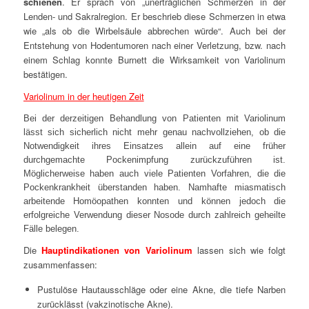
schienen
. Er sprach von „unerträglichen Schmerzen in der
Lenden- und Sakralregion. Er beschrieb diese Schmerzen in etwa
wie „
als ob die Wirbelsäule abbrechen würde“.
Auch bei der
Entstehung von Hodentumoren nach einer Verletzung, bzw. nach
einem Schlag konnte Burnett die Wirksamkeit von Variolinum
bestätigen.
Variolinum in der heutigen Zeit
Bei der derzeitigen Behandlung von Patienten mit Variolinum
lässt sich sicherlich nicht mehr genau nachvollziehen, ob die
Notwendigkeit ihres Einsatzes allein auf eine früher
durchgemachte Pockenimpfung zurückzuführen ist.
Möglicherweise haben auch viele Patienten Vorfahren, die die
Pockenkrankheit überstanden haben. Namhafte miasmatisch
arbeitende Homöopathen konnten und können jedoch die
erfolgreiche Verwendung dieser Nosode durch zahlreich geheilte
Fälle belegen.
Die
Hauptindikationen von Variolinum
lassen sich wie folgt
zusammenfassen:
Pustulöse Hautausschläge oder eine Akne, die tiefe Narben
zurücklässt (vakzinotische Akne).