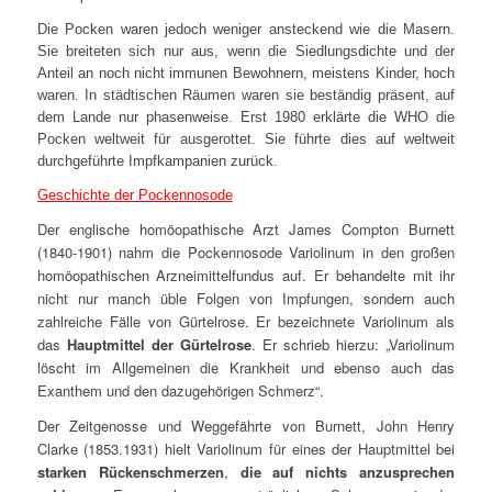
Die Pocken waren jedoch weniger ansteckend wie die Masern.
Sie breiteten sich nur aus, wenn die Siedlungsdichte und der
Anteil an noch nicht immunen Bewohnern, meistens Kinder, hoch
waren. In städtischen Räumen waren sie beständig präsent, auf
dem Lande nur phasenweise. Erst 1980 erklärte die WHO die
Pocken weltweit für ausgerottet. Sie führte dies auf weltweit
durchgeführte Impfkampanien zurück.
Geschichte der Pockennosode
Der englische homöopathische Arzt James Compton Burnett
(1840-1901) nahm die Pockennosode Variolinum in den großen
homöopathischen Arzneimittelfundus auf. Er behandelte mit ihr
nicht nur manch üble Folgen von Impfungen, sondern auch
zahlreiche Fälle von Gürtelrose. Er bezeichnete Variolinum als
das
Hauptmittel der Gürtelrose
. Er schrieb hierzu: „
Variolinum
löscht im Allgemeinen die Krankheit und ebenso auch das
Exanthem und den dazugehörigen Schmerz“.
Der Zeitgenosse und Weggefährte von Burnett, John Henry
Clarke (1853.1931) hielt Variolinum für eines der Hauptmittel bei
starken Rückenschmerzen
,
die auf nichts anzusprechen