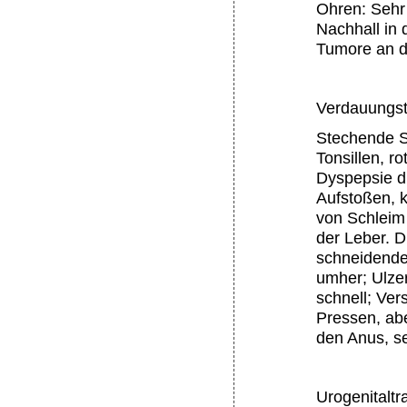
Ohren: Sehr 
Nachhall in
Tumore an d
Verdauungst
Stechende S
Tonsillen, r
Dyspepsie d
Aufstoßen, 
von Schleim
der Leber. Di
schneidende
umher; Ulze
schnell; Ver
Pressen, abe
den Anus, se
Urogenitaltra