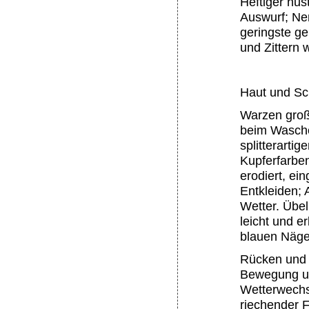
Heftiger hus
Auswurf; Ne
geringste ge
und Zittern
Haut und Sc
Warzen groß
beim Wasche
splitterart
Kupferfarbe
erodiert, ei
Entkleiden;
Wetter. Übel
leicht und e
blauen Näge
Rücken und E
Bewegung un
Wetterwechs
riechender 