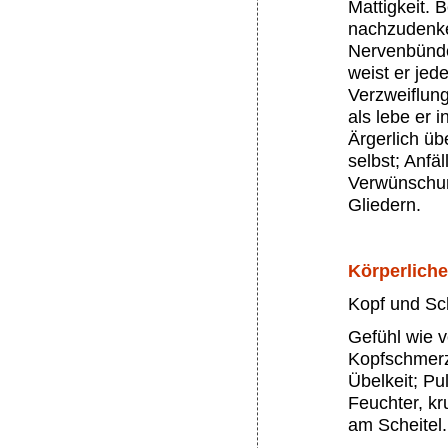
Mattigkeit. 
nachzudenke
Nervenbünde
weist er jed
Verzweiflung;
als lebe er 
Ärgerlich üb
selbst; Anfä
Verwünschung
Gliedern.
Körperlich
Kopf und Sc
Gefühl wie 
Kopfschmerz
Übelkeit; P
Feuchter, kr
am Scheitel.