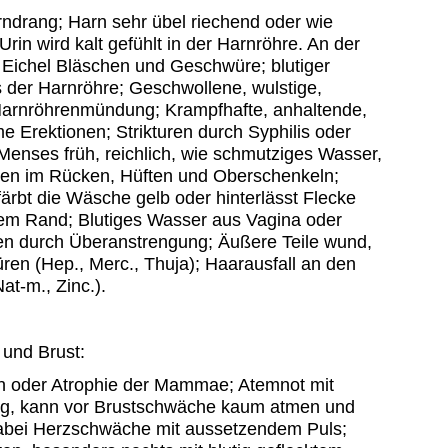
ndrang; Harn sehr übel riechend oder wie
Urin wird kalt gefühlt in der Harnröhre. An der
 Eichel Bläschen und Geschwüre; blutiger
 der Harnröhre; Geschwollene, wulstige,
Harnröhrenmündung; Krampfhafte, anhaltende,
 Erektionen; Strikturen durch Syphilis oder
enses früh, reichlich, wie schmutziges Wasser,
en im Rücken, Hüften und Oberschenkeln;
ärbt die Wäsche gelb oder hinterlässt Flecke
em Rand; Blutiges Wasser aus Vagina oder
n durch Überanstrengung; Äußere Teile wund,
en (Hep., Merc., Thuja); Haarausfall an den
at-m., Zinc.).
und Brust:
n oder Atrophie der Mammae; Atemnot mit
g, kann vor Brustschwäche kaum atmen und
abei Herzschwäche mit aussetzendem Puls;