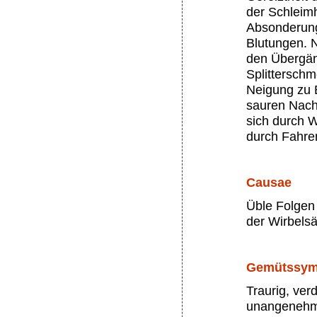
der Schleim
Absonderun
Blutungen. N
den Übergän
Splitterschm
Neigung zu B
sauren Nach
sich durch 
durch Fahre
Causae
Üble Folgen
der Wirbelsäu
Gemütssy
Traurig, ver
unangenehme