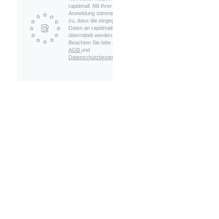
rapidmail. Mit Ihrer
Anmeldung stimmen Sie
zu, dass die eingegebenen
Daten an rapidmail
übermittelt werden.
Beachten Sie bitte auch die
AGB
und
Datenschutzbestimmungen
.