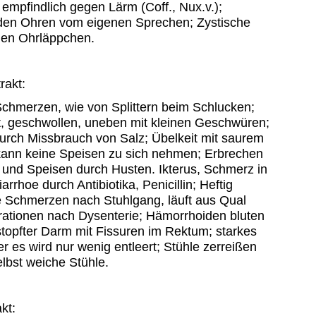
empfindlich gegen Lärm (Coff., Nux.v.);
 den Ohren vom eigenen Sprechen; Zystische
en Ohrläppchen.
rakt:
chmerzen, wie von Splittern beim Schlucken;
ot, geschwollen, uneben mit kleinen Geschwüren;
urch Missbrauch von Salz; Übelkeit mit saurem
kann keine Speisen zu sich nehmen; Erbrechen
 und Speisen durch Husten. Ikterus, Schmerz in
arrhoe durch Antibiotika, Penicillin; Heftig
 Schmerzen nach Stuhlgang, läuft aus Qual
rationen nach Dysenterie; Hämorrhoiden bluten
stopfter Darm mit Fissuren im Rektum; starkes
r es wird nur wenig entleert; Stühle zerreißen
lbst weiche Stühle.
kt: