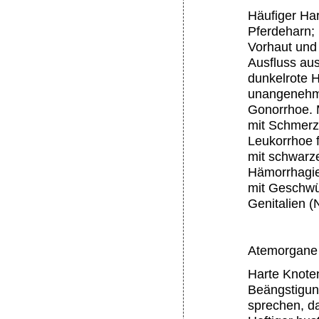
Häufiger Har
Pferdeharn; 
Vorhaut und
Ausfluss aus
dunkelrote 
unangenehme
Gonorrhoe. M
mit Schmerz
Leukorrhoe f
mit schwarz
Hämorrhagie
mit Geschwür
Genitalien (N
Atemorgane 
Harte Knote
Beängstigun
sprechen, d