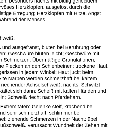
ten, besonders nachts mit blutig geflecktem
rvöses Herzklopfen, ausgelöst durch die
istige Erregung; Herzklopfen mit Hitze, Angst
 während der Menses.
hweiß:
 und ausgefranst, bluten bei Berührung oder
n; Geschwüre bluten leicht; Geschwüre mit
igen Schmerzen; Übermäßige Granulationen;
ne Flecken an den Schienbeinen; trockene Haut,
ngerissen in jedem Winkel; Haut juckt beim
 Alte Narben werden schmerzhaft bei kaltem
 riechender Achselschweiß, nachts; Schwitzt
rkältet sich dann; Scheiß mit kalten Händen und
ln; Schweiß riecht nach Pferdeharn.
xtremitäten: Gelenke steif, krachend bei
d sehr schmerzhaft, schlimmer bei
el; ziehende Schmerzen in der Nacht; übel
Fußschweiß, verursacht Wundheit der Zehen mit