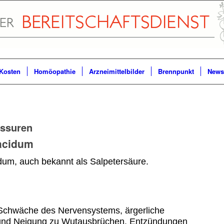
Kosten
Homöopathie
Arzneimittelbilder
Brennpunkt
Newsl
issuren
 acidum
dum, auch bekannt als Salpetersäure.
Schwäche des Nervensystems, ärgerliche
 und Neigung zu Wutausbrüchen. Entzündungen