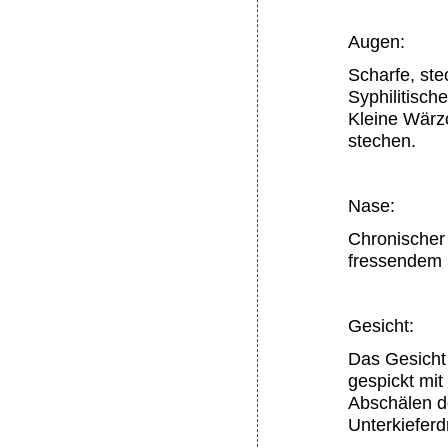
Augen:
Scharfe, st
Syphilitisch
Kleine Wärzc
stechen.
Nase:
Chronischer
fressendem S
Gesicht:
Das Gesicht 
gespickt mit
Abschälen de
Unterkiefer