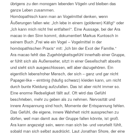
übrigens zu den monogam lebenden Vögeln und bleiben das
ganze Leben zusammen.
Homöopathisch kann man an Vogelmittel denken, wenn
Äußerungen fallen wie: „Ich lebe in einem (goldenen) Käfig!“ oder
„Ich kann mich nicht frei entfalten!“. Eine Aussage, bei der Ara
macao in den Sinn kommt, dokumentiert Markus Kuntosch in
seinem Buch „Frei wie ein Vogel – Vogelmittel in der
homöopathischen Praxis“ mit: „Ich bin der Exot der Familie.“
Ara macao fehlt das Zugehörigkeitsgefühl innerhalb einer Gruppe,
er fühlt sich als Außenseiter, sitzt in einer Gesellschaft abseits
und sieht sich ausgeschlossen, will aber dazugehören. Ein
eigentlich lebensfroher Mensch, der sich – ganz und gar nicht
Papagei-like – eintönig (häufig schwarz) kleiden kann, um nicht
durch bunte Kleidung aufzufallen. Das ist aber nicht immer so.
Eine enorme Redseligkeit fällt auf. Oft wird das Gefühl
beschrieben, mehr zu geben als zu nehmen. Nervosität und
innere Anspannung sind hoch, Momente der Entspannung fehlen.
Das Gefühl, die eigene, innere Wahrheit nicht aussprechen zu
dürfen, weil man damit aus der Gruppe fallen könnte, ist groß.
Ara kann angezeigt sein, wenn man sich be- und verurteilt fühlt,
sobald man sich selbst ausdrückt. Laut Jonathan Shore, der eine