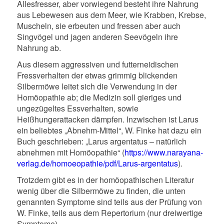
Allesfresser, aber vorwiegend besteht ihre Nahrung
aus Lebewesen aus dem Meer, wie Krabben, Krebse,
Muscheln, sie erbeuten und fressen aber auch
Singvögel und jagen anderen Seevögeln ihre
Nahrung ab.
Aus diesem aggressiven und futterneidischen
Fressverhalten der etwas grimmig blickenden
Silbermöwe leitet sich die Verwendung in der
Homöopathie ab; die Medizin soll gieriges und
ungezügeltes Essverhalten, sowie
Heißhungerattacken dämpfen. Inzwischen ist Larus
ein beliebtes „Abnehm-Mittel“, W. Finke hat dazu ein
Buch geschrieben: „Larus argentatus – natürlich
abnehmen mit Homöopathie“ (
https://www.narayana-
verlag.de/homoeopathie/pdf/Larus-argentatus
).
Trotzdem gibt es in der homöopathischen Literatur
wenig über die Silbermöwe zu finden, die unten
genannten Symptome sind teils aus der Prüfung von
W. Finke, teils aus dem Repertorium (nur dreiwertige
Symptome).