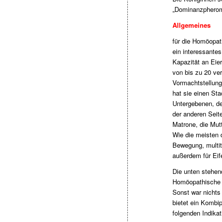
„Dominanzpheromo
Allgemeines
für die Homöopat
ein interessantes
Kapazität an Eier
von bis zu 20 ve
Vormachtstellung,
hat sie einen Sta
Untergebenen, de
der anderen Seite
Matrone, die Mut
Wie die meisten d
Bewegung, multit
außerdem für Eif
Die unten stehen
Homöopathische 
Sonst war nichts 
bietet ein Kombi
folgenden Indikat