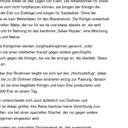
ehmste Arbeit ist das Legen von Eiern. Die Arbeiterinnen im Stock
e sich nicht fortpflanzen können, sie bringen der Königin die
die Eier zur Eiablage und sorgen für Sauberkeit. Ohne die
e es kein Weiterleben für den Bienenstock. Die Königin entwickelt
ziellen Wabe, die nur für sie da und etwas abseits ist, sie wird
t und ihr Nahrung ist das berühmte „Gelee Royale“, eine Mischung
g und Nektar.
te Königinnen werden Jungfrauköniginnen genannt, unter
 sie einen erbitterten Kampf gegen andere geschlüpfte
ch gegen die Königin, bis sie die einzige ist, die überlebt. Diese
 an.
r ihre Rivalinnen begibt sie sich auf den „Hochzeitsflug“, dabei
t bis zu 20 Drohnen (diese existieren einzig zur Paarung, danach
 ist sie eine begattete Königin und kann Eier produzieren und
2000 Eier an einem Tag.
n unterscheidet sich auch äußerlich von Drohnen und
e ist etwas größer, ihre Beine besitzen keine Vorrichtung zum
en, sie hat einen speziellen Stachel, der nur gegen andere
niginnen eingesetzt wird.
ondern ein spezielles Drüsensekret ab, das sogenannte