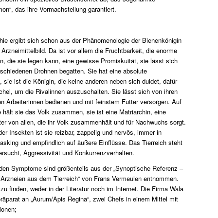
n“, das ihre Vormachstellung garantiert.
hie ergibt sich schon aus der Phänomenologie der Bienenkönigin
 Arzneimittelbild. Da ist vor allem die Fruchtbarkeit, die enorme
n, die sie legen kann, eine gewisse Promiskuität, sie lässt sich
rschiedenen Drohnen begatten. Sie hat eine absolute
 sie ist die Königin, die keine anderen neben sich duldet, dafür
chel, um die Rivalinnen auszuschalten. Sie lässt sich von ihren
n Arbeiterinnen bedienen und mit feinstem Futter versorgen. Auf
 hält sie das Volk zusammen, sie ist eine Matriarchin, eine
ter von allen, die ihr Volk zusammenhält und für Nachwuchs sorgt.
er Insekten ist sie reizbar, zappelig und nervös, immer in
asking und empfindlich auf äußere Einflüsse. Das Tierreich steht
ersucht, Aggressivität und Konkurrenzverhalten.
den Symptome sind größenteils aus der „Synoptische Referenz –
Arzneien aus dem Tierreich“ von Frans Vermeulen entnommen.
zu finden, weder in der Literatur noch im Internet. Die Firma Wala
präparat an „Aurum/Apis Regina“, zwei Chefs in einem Mittel mit
ionen;