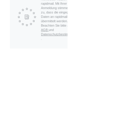
rapidmail. Mit Ihrer
Anmeldung stimmen Sie
zu, dass die eingegebenen
Daten an rapidmail
übermittelt werden.
Beachten Sie bitte auch die
AGB
und
Datenschutzbestimmungen
.