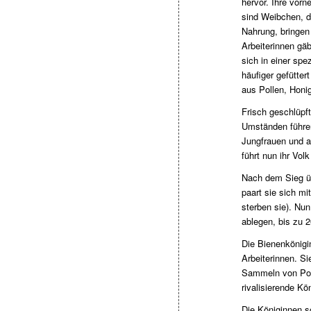
hervor. Ihre vorn
sind Weibchen, di
Nahrung, bringen 
Arbeiterinnen gäb
sich in einer spe
häufiger gefütter
aus Pollen, Honi
Frisch geschlüpf
Umständen führen
Jungfrauen und au
führt nun ihr Volk
Nach dem Sieg übe
paart sie sich mi
sterben sie). Nun
ablegen, bis zu 
Die Bienenkönigi
Arbeiterinnen. Si
Sammeln von Poll
rivalisierende Kö
Die Königinnen s