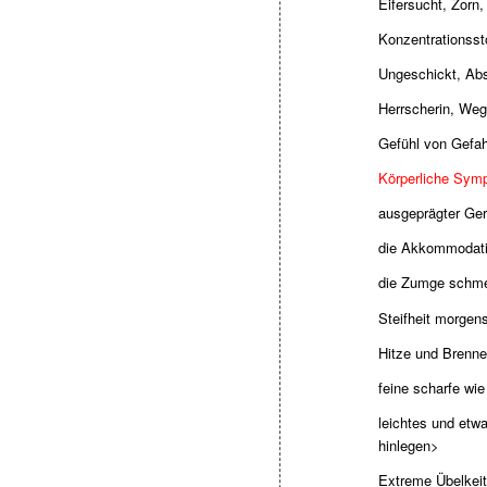
Eifersucht, Zorn,
Konzentrationsst
Ungeschickt, Abs
Herrscherin, Weg
Gefühl von Gefa
Körperliche Sym
ausgeprägter Ge
die Akkommodatio
die Zumge schmer
Steifheit morgen
Hitze und Brenne
feine scharfe w
leichtes und etw
hinlegen>
Extreme Übelkei