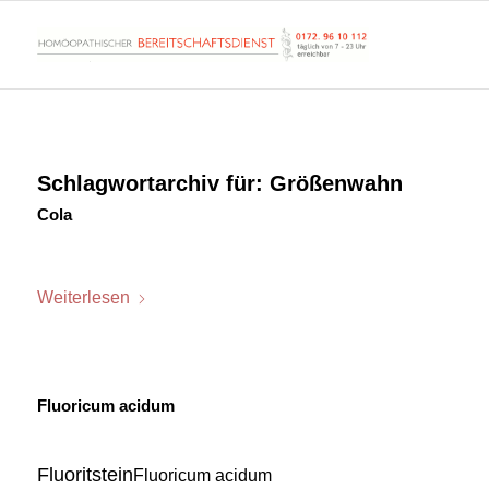
Schlagwortarchiv für:
Größenwahn
Cola
Weiterlesen
Fluoricum acidum
F
luoritstein
Fluoricum acidum