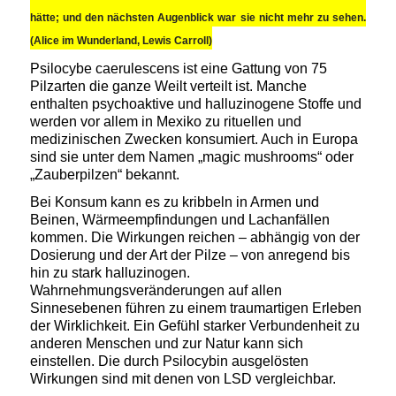
hätte; und den nächsten Augenblick war sie nicht mehr zu sehen.
(Alice im Wunderland, Lewis Carroll)
Psilocybe caerulescens ist eine Gattung von 75
Pilzarten die ganze Weilt verteilt ist. Manche
enthalten psychoaktive und halluzinogene Stoffe und
werden vor allem in Mexiko zu rituellen und
medizinischen Zwecken konsumiert. Auch in Europa
sind sie unter dem Namen „magic mushrooms“ oder
„Zauberpilzen“ bekannt.
Bei Konsum kann es
zu kribbeln in Armen und
Beinen, Wärmeempfindungen und Lachanfällen
kommen. Die Wirkungen reichen – abhängig von der
Dosierung und der Art der Pilze – von anregend bis
hin zu stark halluzinogen.
Wahrnehmungsveränderungen auf allen
Sinnesebenen führen zu einem traumartigen Erleben
der Wirklichkeit. Ein Gefühl starker Verbundenheit zu
anderen Menschen und zur Natur kann sich
einstellen. Die durch Psilocybin ausgelösten
Wirkungen sind mit denen von LSD vergleichbar.