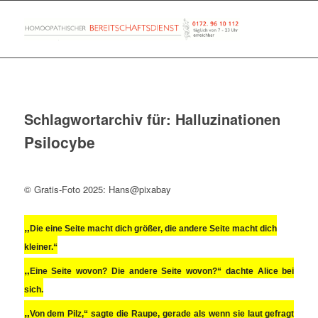
Schlagwortarchiv für:
Halluzinationen
Psilocybe
© Gratis-Foto 2025: Hans@pixabay
„
Die eine Seite macht dich größer, die andere Seite macht dich
kleiner.“
„
Eine Seite wovon? Die andere Seite wovon?“ dachte Alice bei
sich.
„
Von dem Pilz,“ sagte die Raupe, gerade als wenn sie laut gefragt