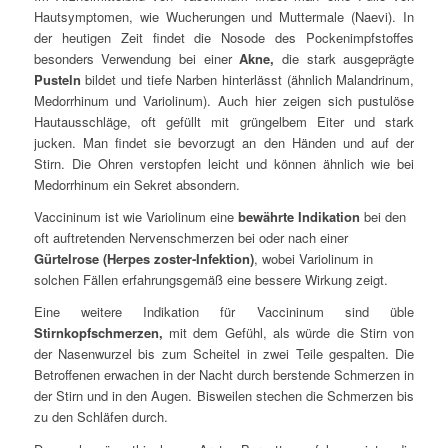
Hautsymptomen, wie Wucherungen und Muttermale (Naevi). In
der heutigen Zeit findet die Nosode des Pockenimpfstoffes
besonders Verwendung bei einer
Akne,
die stark ausgeprägte
Pusteln
bildet und tiefe Narben hinterlässt (ähnlich Malandrinum,
Medorrhinum und Variolinum). Auch hier zeigen sich pustulöse
Hautausschläge, oft gefüllt mit grüngelbem Eiter und stark
jucken. Man findet sie bevorzugt an den Händen und auf der
Stirn. Die Ohren verstopfen leicht und können ähnlich wie bei
Medorrhinum ein Sekret absondern.
Vaccininum ist wie Variolinum eine
bewährte Indikation
bei den
oft auftretenden Nervenschmerzen bei oder nach einer
Gürtelrose (Herpes zoster-Infektion)
, wobei Variolinum in
solchen Fällen erfahrungsgemäß eine bessere Wirkung zeigt.
Eine weitere Indikation für Vaccininum sind üble
Stirnkopfschmerzen,
mit dem Gefühl, als würde die Stirn von
der Nasenwurzel bis zum Scheitel in zwei Teile gespalten. Die
Betroffenen erwachen in der Nacht durch berstende Schmerzen in
der Stirn und in den Augen. Bisweilen stechen die Schmerzen bis
zu den Schläfen durch.