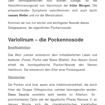
Dem homöopathischen Arzt Burnett zufolge, ist die
Verschlimmerungszeit von Vaccininum der
frühe Morgen
. Die
entsprechenden Symptome verschlimmern sich auch durch
nasses Wetter
und vor der Menstruation.
Kommen wir nun zur letzten und wichtigsten Nosode dieses
Dreigespanns: der eigentlichen Pockennosode:
Variolinum – die Pockennosode
Begriffsdefinition
Das Wort „
variola
“ entstammt dem mittelalterlichen Latein und
bedeutet „Pustel, Pocke oder Blase (Blatter). Aus diesem Grund
erhielt die homöopathische Pocken-Nosode den Namen
Variolinum. Sie entstammt dem Eiter einer Pockenpustel.
Historisches
Die Pocken sind bzw. waren eine Infektionskrankheit, die durch
Viren der Gruppe Orthopoxvirus variolae hervorgerufen wurden.
Diese Seuche
existierte wohl bereits im Altertum. Ihr
prominentestes Opfer war der ägyptische Pharao Ramses V, an
dessen Mumie sich die charakteristischen krankhaften