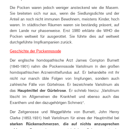
Die Pocken waren jedoch weniger ansteckend wie die Masern.
Sie breiteten sich nur aus, wenn die Siedlungsdichte und der
Anteil an noch nicht immunen Bewohnern, meistens Kinder, hoch
waren. In städtischen Räumen waren sie beständig präsent, auf
dem Lande nur phasenweise. Erst 1980 erklärte die WHO die
Pocken weltweit für ausgerottet. Sie führte dies auf weltweit
durchgeführte Impfkampanien zurück.
Geschichte der Pockennosode
Der englische homöopathische Arzt James Compton Burnett
(1840-1901) nahm die Pockennosode Variolinum in den großen
homöopathischen Arzneimittelfundus auf. Er behandelte mit ihr
nicht nur manch üble Folgen von Impfungen, sondern auch
zahlreiche Fälle von Gürtelrose. Er bezeichnete Variolinum als
das
Hauptmittel der Gürtelrose
. Er schrieb hierzu: „
Variolinum
löscht im Allgemeinen die Krankheit und ebenso auch das
Exanthem und den dazugehörigen Schmerz“.
Der Zeitgenosse und Weggefährte von Burnett, John Henry
Clarke (1853.1931) hielt Variolinum für eines der Hauptmittel bei
starken Rückenschmerzen
,
die auf nichts anzusprechen