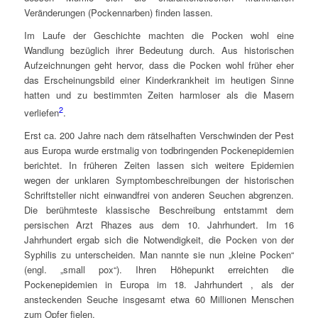
Veränderungen (Pockennarben) finden lassen.
Im Laufe der Geschichte machten die Pocken wohl eine
Wandlung bezüglich ihrer Bedeutung durch. Aus historischen
Aufzeichnungen geht hervor, dass die Pocken wohl früher eher
das Erscheinungsbild einer Kinderkrankheit im heutigen Sinne
hatten und zu bestimmten Zeiten harmloser als die Masern
2
verliefen
.
Erst ca. 200 Jahre nach dem rätselhaften Verschwinden der Pest
aus Europa wurde erstmalig von todbringenden Pockenepidemien
berichtet. In früheren Zeiten lassen sich weitere Epidemien
wegen der unklaren Symptombeschreibungen der historischen
Schriftsteller nicht einwandfrei von anderen Seuchen abgrenzen.
Die berühmteste klassische Beschreibung entstammt dem
persischen Arzt Rhazes aus dem 10. Jahrhundert. Im 16
Jahrhundert ergab sich die Notwendigkeit, die Pocken von der
Syphilis zu unterscheiden. Man nannte sie nun „kleine Pocken“
(engl. „small pox“). Ihren Höhepunkt erreichten die
Pockenepidemien in Europa im 18. Jahrhundert , als der
ansteckenden Seuche insgesamt etwa 60 Millionen Menschen
zum Opfer fielen.