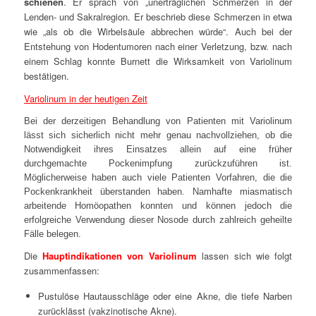
schienen
. Er sprach von „unerträglichen Schmerzen in der
Lenden- und Sakralregion. Er beschrieb diese Schmerzen in etwa
wie „
als ob die Wirbelsäule abbrechen würde“.
Auch bei der
Entstehung von Hodentumoren nach einer Verletzung, bzw. nach
einem Schlag konnte Burnett die Wirksamkeit von Variolinum
bestätigen.
Variolinum in der heutigen Zeit
Bei der derzeitigen Behandlung von Patienten mit Variolinum
lässt sich sicherlich nicht mehr genau nachvollziehen, ob die
Notwendigkeit ihres Einsatzes allein auf eine früher
durchgemachte Pockenimpfung zurückzuführen ist.
Möglicherweise haben auch viele Patienten Vorfahren, die die
Pockenkrankheit überstanden haben. Namhafte miasmatisch
arbeitende Homöopathen konnten und können jedoch die
erfolgreiche Verwendung dieser Nosode durch zahlreich geheilte
Fälle belegen.
Die
Hauptindikationen von Variolinum
lassen sich wie folgt
zusammenfassen:
Pustulöse Hautausschläge oder eine Akne, die tiefe Narben
zurücklässt (vakzinotische Akne).