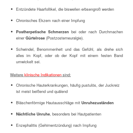
Entzündete Haarfollikel, die bisweilen erbsengroß werden
Chronisches Ekzem nach einer Impfung
Postherpetische Schmerzen
bei oder nach Durchmachen
einer
Gürtelrose
(Postzosterneuralgie).
Schwindel, Benommenheit und das Gefühl, als drehe sich
alles im Kopf, oder ob der Kopf mit einem festen Band
umwickelt sei.
Weitere
klinische Indikationen
sind:
Chronische Hauterkrankungen, häufig pustulös, der Juckreiz
ist meist beißend und quälend
Bläschenförmige Hautausschläge mit
Unruhezuständen
Nächtliche Unruhe
, besonders bei Hautpatienten
Enzephalitis (Gehirnentzündung) nach Impfung