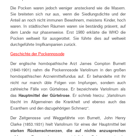
Die Pocken waren jedoch weniger ansteckend wie die Masern.
Sie breiteten sich nur aus, wenn die Siedlungsdichte und der
Anteil an noch nicht immunen Bewohnern, meistens Kinder, hoch
waren. In städtischen Räumen waren sie beständig präsent, auf
dem Lande nur phasenweise. Erst 1980 erklärte die WHO die
Pocken weltweit für ausgerottet. Sie führte dies auf weltweit
durchgeführte Impfkampanien zurück.
Geschichte der Pockennosode
Der englische homöopathische Arzt James Compton Burnett
(1840-1901) nahm die Pockennosode Variolinum in den großen
homöopathischen Arzneimittelfundus auf. Er behandelte mit ihr
nicht nur manch üble Folgen von Impfungen, sondern auch
zahlreiche Fälle von Gürtelrose. Er bezeichnete Variolinum als
das
Hauptmittel der Gürtelrose
. Er schrieb hierzu: „
Variolinum
löscht im Allgemeinen die Krankheit und ebenso auch das
Exanthem und den dazugehörigen Schmerz“.
Der Zeitgenosse und Weggefährte von Burnett, John Henry
Clarke (1853.1931) hielt Variolinum für eines der Hauptmittel bei
starken Rückenschmerzen
,
die auf nichts anzusprechen