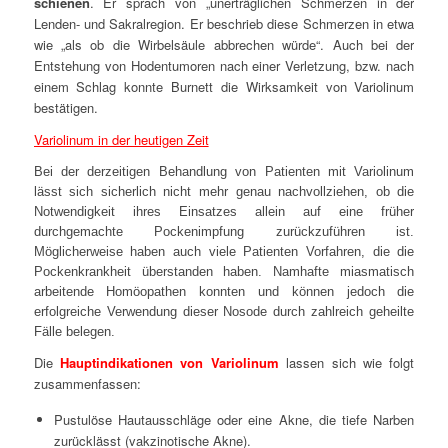
schienen
. Er sprach von „unerträglichen Schmerzen in der
Lenden- und Sakralregion. Er beschrieb diese Schmerzen in etwa
wie „
als ob die Wirbelsäule abbrechen würde“.
Auch bei der
Entstehung von Hodentumoren nach einer Verletzung, bzw. nach
einem Schlag konnte Burnett die Wirksamkeit von Variolinum
bestätigen.
Variolinum in der heutigen Zeit
Bei der derzeitigen Behandlung von Patienten mit Variolinum
lässt sich sicherlich nicht mehr genau nachvollziehen, ob die
Notwendigkeit ihres Einsatzes allein auf eine früher
durchgemachte Pockenimpfung zurückzuführen ist.
Möglicherweise haben auch viele Patienten Vorfahren, die die
Pockenkrankheit überstanden haben. Namhafte miasmatisch
arbeitende Homöopathen konnten und können jedoch die
erfolgreiche Verwendung dieser Nosode durch zahlreich geheilte
Fälle belegen.
Die
Hauptindikationen von Variolinum
lassen sich wie folgt
zusammenfassen:
Pustulöse Hautausschläge oder eine Akne, die tiefe Narben
zurücklässt (vakzinotische Akne).