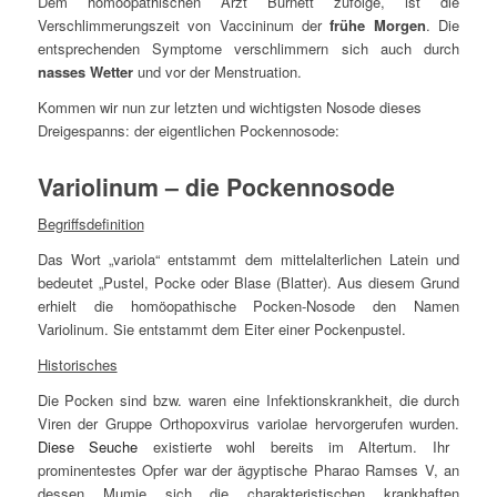
Dem homöopathischen Arzt Burnett zufolge, ist die
Verschlimmerungszeit von Vaccininum der
frühe Morgen
. Die
entsprechenden Symptome verschlimmern sich auch durch
nasses Wetter
und vor der Menstruation.
Kommen wir nun zur letzten und wichtigsten Nosode dieses
Dreigespanns: der eigentlichen Pockennosode:
Variolinum – die Pockennosode
Begriffsdefinition
Das Wort „
variola
“ entstammt dem mittelalterlichen Latein und
bedeutet „Pustel, Pocke oder Blase (Blatter). Aus diesem Grund
erhielt die homöopathische Pocken-Nosode den Namen
Variolinum. Sie entstammt dem Eiter einer Pockenpustel.
Historisches
Die Pocken sind bzw. waren eine Infektionskrankheit, die durch
Viren der Gruppe Orthopoxvirus variolae hervorgerufen wurden.
Diese Seuche
existierte wohl bereits im Altertum. Ihr
prominentestes Opfer war der ägyptische Pharao Ramses V, an
dessen Mumie sich die charakteristischen krankhaften