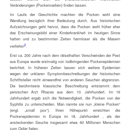
Veränderungen (Pockennarben) finden lassen.
Im Laufe der Geschichte machten die Pocken wohl eine
Wandlung bezüglich ihrer Bedeutung durch. Aus historischen
Aufzeichnungen geht hervor, dass die Pocken wohl früher eher
das Erscheinungsbild einer Kinderkrankheit im heutigen Sinne
hatten und zu bestimmten Zeiten harmloser als die Masern
2
verliefen
.
Erst ca. 200 Jahre nach dem rätselhaften Verschwinden der Pest
aus Europa wurde erstmalig von todbringenden Pockenepidemien
berichtet. In früheren Zeiten lassen sich weitere Epidemien
wegen der unklaren Symptombeschreibungen der historischen
Schriftsteller nicht einwandfrei von anderen Seuchen abgrenzen.
Die berühmteste klassische Beschreibung entstammt dem
persischen Arzt Rhazes aus dem 10. Jahrhundert. Im 16
Jahrhundert ergab sich die Notwendigkeit, die Pocken von der
Syphilis zu unterscheiden. Man nannte sie nun „kleine Pocken“
(engl. „small pox“). Ihren Höhepunkt erreichten die
Pockenepidemien in Europa im 18. Jahrhundert , als der
ansteckenden Seuche insgesamt etwa 60 Millionen Menschen
zum Opfer fielen.