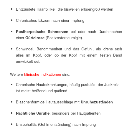
Entzündete Haarfollikel, die bisweilen erbsengroß werden
Chronisches Ekzem nach einer Impfung
Postherpetische Schmerzen
bei oder nach Durchmachen
einer
Gürtelrose
(Postzosterneuralgie).
Schwindel, Benommenheit und das Gefühl, als drehe sich
alles im Kopf, oder ob der Kopf mit einem festen Band
umwickelt sei.
Weitere
klinische Indikationen
sind:
Chronische Hauterkrankungen, häufig pustulös, der Juckreiz
ist meist beißend und quälend
Bläschenförmige Hautausschläge mit
Unruhezuständen
Nächtliche Unruhe
, besonders bei Hautpatienten
Enzephalitis (Gehirnentzündung) nach Impfung