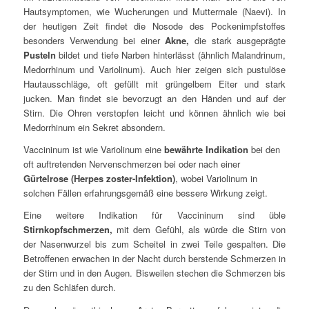
Hautsymptomen, wie Wucherungen und Muttermale (Naevi). In
der heutigen Zeit findet die Nosode des Pockenimpfstoffes
besonders Verwendung bei einer
Akne,
die stark ausgeprägte
Pusteln
bildet und tiefe Narben hinterlässt (ähnlich Malandrinum,
Medorrhinum und Variolinum). Auch hier zeigen sich pustulöse
Hautausschläge, oft gefüllt mit grüngelbem Eiter und stark
jucken. Man findet sie bevorzugt an den Händen und auf der
Stirn. Die Ohren verstopfen leicht und können ähnlich wie bei
Medorrhinum ein Sekret absondern.
Vaccininum ist wie Variolinum eine
bewährte Indikation
bei den
oft auftretenden Nervenschmerzen bei oder nach einer
Gürtelrose (Herpes zoster-Infektion)
, wobei Variolinum in
solchen Fällen erfahrungsgemäß eine bessere Wirkung zeigt.
Eine weitere Indikation für Vaccininum sind üble
Stirnkopfschmerzen,
mit dem Gefühl, als würde die Stirn von
der Nasenwurzel bis zum Scheitel in zwei Teile gespalten. Die
Betroffenen erwachen in der Nacht durch berstende Schmerzen in
der Stirn und in den Augen. Bisweilen stechen die Schmerzen bis
zu den Schläfen durch.