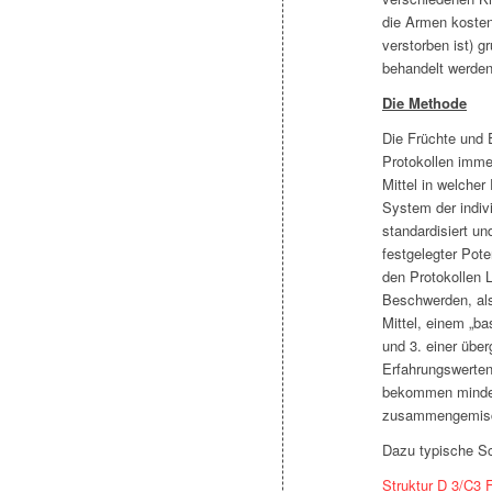
die Armen kostenl
verstorben ist) g
behandelt werden
Die Methode
Die Früchte und 
Protokollen imme
Mittel in welcher
System der indiv
standardisiert un
festgelegter Pot
den Protokollen 
Beschwerden, als
Mittel, einem „ba
und 3. einer über
Erfahrungswerten.
bekommen mindest
zusammengemisc
Dazu typische S
Struktur D 3/C3 