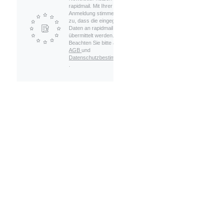
rapidmail. Mit Ihrer
Anmeldung stimmen Sie
zu, dass die eingegebenen
Daten an rapidmail
übermittelt werden.
Beachten Sie bitte auch die
AGB
und
Datenschutzbestimmungen
.