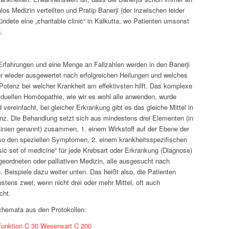
os Medizin verteilten und Pratip Banerji (der inzwischen leider
ründete eine „charitable clinic“ in Kalkutta, wo Patienten umsonst
.
Erfahrungen und eine Menge an Fallzahlen werden in den Banerji
r wieder ausgewertet nach erfolgreichen Heilungen und welches
 Potenz bei welcher Krankheit am effektivsten hilft. Das komplexe
iduellen Homöopathie, wie wir es wohl alle anwenden, wurde
d vereinfacht, bei gleicher Erkrankung gibt es das gleiche Mittel in
enz. Die Behandlung setzt sich aus mindestens drei Elementen (in
Linien genannt) zusammen, 1. einem Wirkstoff auf der Ebene der
o den speziellen Symptomen, 2. einem krankheitsspezifischen
sic set of medicine“ für jede Krebsart oder Erkrankung (Diagnose)
geordneten oder palliativen Medizin, alle ausgesucht nach
 Beispiele dazu weiter unten. Das heißt also, die Patienten
ens zwei, wenn nicht drei oder mehr Mittel, oft auch
ht.
chemata aus den Protokollen:
Funktion C 30 Wesensart C 200