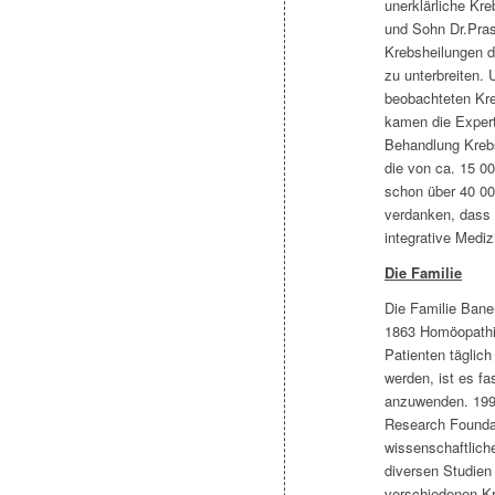
unerklärliche Kre
und Sohn Dr.Pras
Krebsheilungen 
zu unterbreiten.
beobachteten Kre
kamen die Exper
Behandlung Krebs
die von ca. 15 0
schon über 40 000
verdanken, dass 
integrative Mediz
Die Familie
Die Familie Baner
1863 Homöopathie
Patienten täglich
werden, ist es f
anzuwenden. 199
Research Foundat
wissenschaftliche
diversen Studien 
verschiedenen Kr