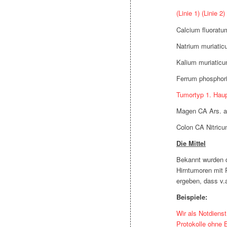
(Linie 1) (Linie 2)
Calcium fluorat
Natrium muriati
Kalium muriatic
Ferrum phosphor
Tumortyp 1. Haupt
Magen CA Ars. a
Colon CA Nitricu
Die Mittel
Bekannt wurden d
Hirntumoren mit 
ergeben, dass v.a
Beispiele:
Wir als Notdienst
Protokolle ohne