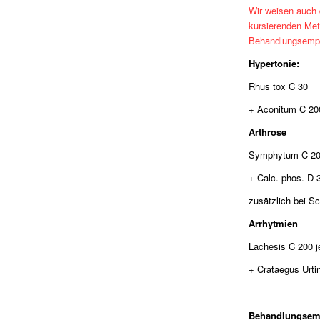
Wir weisen auch d
kursierenden Met
Behandlungsempfe
Hypertonie:
Rhus tox C 30
+ Aconitum C 200
Arthrose
Symphytum C 2
+ Calc. phos. D 
zusätzlich bei S
Arrhytmien
Lachesis C 200 j
+ Crataegus Urtin
Behandlungsem