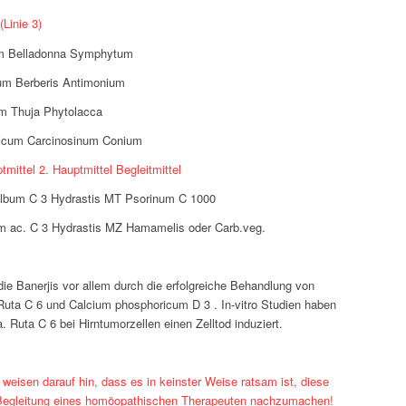
 (Linie 3)
um Belladonna Symphytum
cum Berberis Antimonium
um Thuja Phytolacca
icum Carcinosinum Conium
mittel 2. Hauptmittel Begleitmittel
lbum C 3 Hydrastis MT Psorinum C 1000
m ac. C 3 Hydrastis MZ Hamamelis oder Carb.veg.
ie Banerjis vor allem durch die erfolgreiche Behandlung von
Ruta C 6 und Calcium phosphoricum D 3 . In-vitro Studien haben
. Ruta C 6 bei Hirntumorzellen einen Zelltod induziert.
 weisen darauf hin, dass es in keinster Weise ratsam ist, diese
 Begleitung eines homöopathischen Therapeuten nachzumachen!