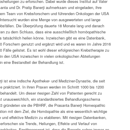
bsheilungen zu erforschen. Dabei wurde dieses Institut auf Vater
anta und Dr. Pratip Banerji aufmerksam und eingeladen, ihre
dem Team von Krebsforschern und führenden Onkologen der USA
 Untersucht wurden eine Menge von ausgewerteten und lange
bsfällen. Die Überprüfung dauerte 18 Monate lang und danach
ten zu dem Schluss, dass eine ausschließlich homöopathische
 tatsächlich heilen könne. Inzwischen gibt es eine Datenbank,
00 Forschern genutzt und ergänzt wird und es waren im Jahre 2016
 Fälle gelistet. Es ist wohl dieser erfolgreichen Krebstherapie zu
in den USA inzwischen in vielen onkologischen Abteilungen
in eine Bestandteil der Behandlung ist.
ji ist eine indische Apotheker- und Mediziner-Dynastie, die seit
 praktiziert. In ihren Praxen werden im Schnitt 1000 bis 1200
 behandelt. Um dieser riesigen Zahl von Patienten gerecht zu
ast unausweichlich, ein standardisiertes Behandlungsschema
3 gründeten sie die PBHRF, die Prasanta Banerji Homeopathic
ion mit dem Ziel, die Homöopathie als eine wesentlich wichtige
 und effektive Medizin zu etablieren. Mit riesigen Datenbanken,
erforschen sie Trends, Heilungen, Effekte und Verlauf von
ankheiten. Erwähnenswert ist, dass die Banerjis schon immer an