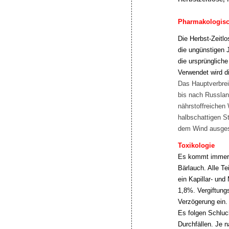
Pharmakologisch
Die Herbst-Zeitlo
die ungünstigen J
die ursprünglich
Verwendet wird d
Das Hauptverbrei
bis nach Russlan
nährstoffreichen
halbschattigen St
dem Wind ausges
Toxikologie
Es kommt immer w
Bärlauch. Alle Te
ein Kapillar- und
1,8%. Vergiftung
Verzögerung ein
Es folgen Schluc
Durchfällen. Je 