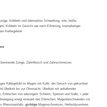
szüge, Kribbeln und ödematöse Schwellung, rote, heiße,
n, Kribbeln im Gesicht wie nach Erfrierung, krampfartiger
en Kiefergelenk
ane
 brennende Zunge, Zahnfleisch und Zahnschmerzen.
iges Kältegefühl im Magen mit Kolik, der Geruch von gekochten
ht Übelkeit bis zur Ohnmacht, Übelkeit mit anhaltender
n, Erbrechen von wässrigem Schleim, Speisen und Galle, < jede
Bewegung erregt erneuert das Erbrechen, Magenbeschwerden vor
es Rheumaanfalls,
gichtige
Magenschmerzen, Herbstdysenterie,