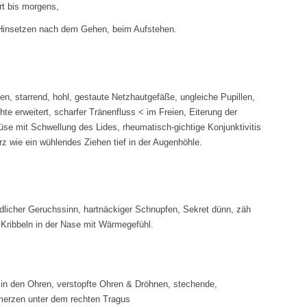
t bis morgens,
Hinsetzen nach dem Gehen, beim Aufstehen.
n, starrend, hohl, gestaute Netzhautgefäße, ungleiche Pupillen,
chte erweitert, scharfer Tränenfluss < im Freien, Eiterung der
e mit Schwellung des Lides, rheumatisch-gichtige Konjunktivitis
rz wie ein wühlendes Ziehen tief in der Augenhöhle.
dlicher Geruchssinn, hartnäckiger Schnupfen, Sekret dünn, zäh
 Kribbeln in der Nase mit Wärmegefühl.
 in den Ohren, verstopfte Ohren & Dröhnen, stechende,
erzen unter dem rechten Tragus