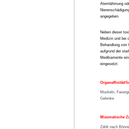
Atemlähmung ode
Nierenschädigunge
angegeben.
Neben dieser tox
Medizin und bei 
Behandlung von G
aufgrund der sta
Medikamente eing
eingesetzt.
Organaffinität/
Muskeln, Faserge
Gelenke
Miasmatische Z
Zählt nach Bönnin