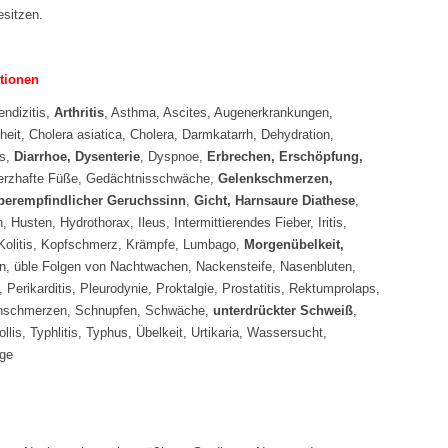
sitzen.
ationen
endizitis,
Arthritis
, Asthma, Ascites, Augenerkrankungen,
eit, Cholera asiatica, Cholera, Darmkatarrh, Dehydration,
es,
Diarrhoe, Dysenterie
, Dyspnoe,
Erbrechen, Erschöpfung,
rzhafte Füße, Gedächtnisschwäche,
Gelenkschmerzen,
berempfindlicher Geruchssinn
,
Gicht, Harnsaure Diathese
,
Husten, Hydrothorax, Ileus, Intermittierendes Fieber, Iritis,
 Kolitis, Kopfschmerz, Krämpfe, Lumbago,
Morgenübelkeit,
, üble Folgen von Nachtwachen, Nackensteife, Nasenbluten,
, Perikarditis, Pleurodynie, Proktalgie, Prostatitis, Rektumprolaps,
nschmerzen, Schnupfen, Schwäche,
unterdrückter Schweiß
,
ollis, Typhlitis, Typhus, Übelkeit, Urtikaria, Wassersucht,
nge