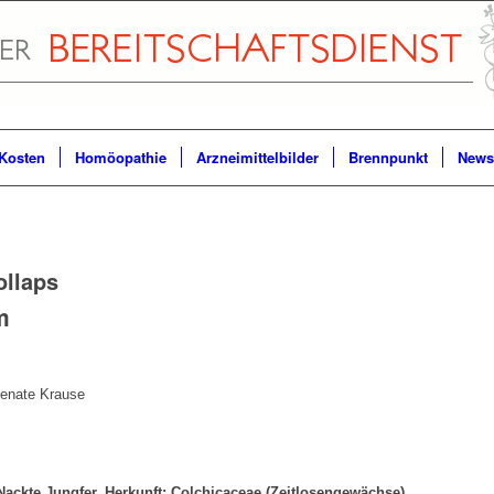
Kosten
Homöopathie
Arzneimittelbilder
Brennpunkt
Newsl
ollaps
m
Renate Krause
 Nackte Jungfer, Herkunft; Colchicaceae (Zeitlosengewächse)