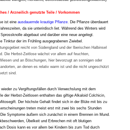
es / Arzneilich genutzte Teile / Vorkommen
se ist eine
ausdauernde
krautige Pflanze
. Die Pflanze überdauert
ahreszeiten, da sie unterirdisch liet. Während des Winters wird
e Sprossknolle abgebaut und darüber eine neue angelegt.
ie Tinktur der im Frühling ausgegrabenen Zwiebel.
tungsgebiet reicht von Südengland und der Iberischen Halbinsel
d. Die Herbst-Zeitlose wächst vor allem auf feuchten,
 Wiesen und an Böschungen, hier bevorzugt an sonnigen oder
andorten, an denen es relativ warm ist und die nicht ungeschützt
etzt sind.
ieder zu Vergiftungsfällen durch Verwechslung mit dem
ile der Herbst-Zeitlosen enthalten das giftige Alkaloid Colchicin,
 Mitosegift. Der höchste Gehalt findet sich in der Blüte mit bis zu
serscheinungen treten meist erst mit zwei bis sechs Stunden
. Die Symptome äußern sich zunächst in einem Brennen im Mund.
kbeschwerden, Übelkeit und Erbrechen mit oft blutigen
nach Dosis kann es vor allem bei Kindern bis zum Tod durch