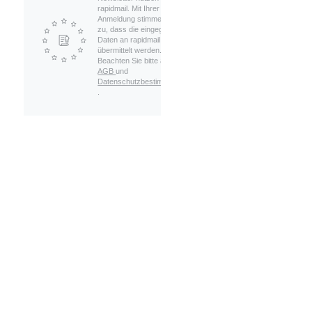
rapidmail. Mit Ihrer
Anmeldung stimmen Sie
zu, dass die eingegebenen
Daten an rapidmail
übermittelt werden.
Beachten Sie bitte auch die
AGB
und
Datenschutzbestimmungen
.