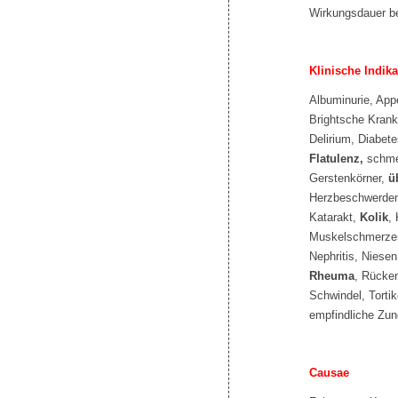
Wirkungsdauer be
Klinische Indik
Albuminurie, App
Brightsche Krankh
Delirium, Diabet
Flatulenz,
schme
Gerstenkörner,
ü
Herzbeschwerden, 
Katarakt,
Kolik
,
Muskelschmerzen
Nephritis, Niesen
Rheuma
, Rücke
Schwindel, Tortik
empfindliche Zu
Causae