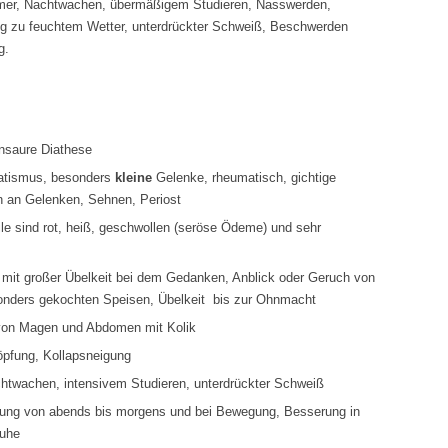
er, Nachtwachen, übermäßigem Studieren, Nasswerden,
 zu feuchtem Wetter, unterdrückter Schweiß, Beschwerden
g.
nsaure Diathese
atismus, besonders
kleine
Gelenke, rheumatisch, gichtige
 an Gelenken, Sehnen, Periost
ile sind rot, heiß, geschwollen (seröse Ödeme) und sehr
mit großer Übelkeit bei dem Gedanken, Anblick oder Geruch von
onders gekochten Speisen, Übelkeit bis zur Ohnmacht
 von Magen und Abdomen mit Kolik
öpfung, Kollapsneigung
htwachen, intensivem Studieren, unterdrückter Schweiß
ung von abends bis morgens und bei Bewegung, Besserung in
uhe