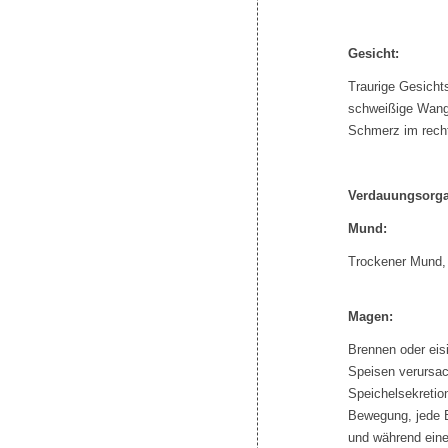
Gesicht:
Traurige Gesicht
schweißige Wange
Schmerz im recht
Verdauungsorg
Mund:
Trockener Mund,
Magen:
Brennen oder eis
Speisen verursac
Speichelsekretio
Bewegung, jede 
und während ein