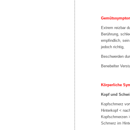
Gemütssympto
Extrem reizbar d
Berührung, schle
empfindlich, sein
jedoch richtig,
Beschwerden dur
Benebelter Versta
Körperliche S
Kopf und Schwi
Kopfschmerz vorw
Hinterkopf < nac
Kopfschmerzen >
Schmerz im Hinte