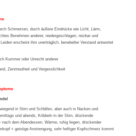
me
urch Schmerzen, durch äußere Eindrücke wie Licht, Lärm,
chtes Benehmen anderer, niedergeschlagen, reizbar und
 Leiden erscheint ihm unerträglich, benebelter Verstand antwortet
ch Kummer oder Unrecht anderer
nd, Zerstreutheit und Vergesslichkeit
ymptome
ndel
iegend in Stirn und Schläfen, aber auch in Nacken und
hmittags und abends, Kribbeln in der Stirn, drückende
 nach dem Abendessen, Wärme, ruhig liegen, drückender
rkopf < geistige Anstrengung, sehr heftiger Kopfschmerz kommt