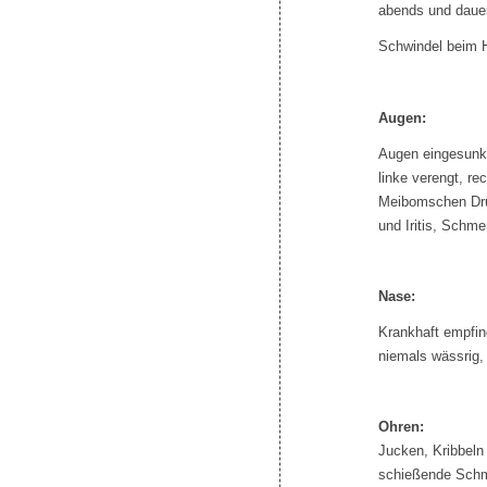
abends und dauer
Schwindel beim 
Augen:
Augen eingesunke
linke verengt, re
Meibomschen Drüs
und Iritis, Schme
Nase:
Krankhaft empfin
niemals wässrig,
Ohren:
Jucken, Kribbeln
schießende Schm