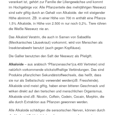
verankert ist, gehört zur Familie der Liliengewächse und kommt
im Hochgebirge vor. Alle Pflanzenteile des mehrjährigen Nieswurz
sind sehr giftig durch an Gehalt von Alkaloide. der mit steigender
Höhe abnimmt. ZB. in einer Höhe von 700 m enthält eine Pflanze
1,5% Alkaloide, in Höhe von 2.500 m nur noch 0,2%. Tiere rühren
die Weiße Nieswurz nie an.
Das Alkaloid Veratrin, die auch in Samen von Sabadilla
(Mexikanisches Läusekraut) vorkommt, wird von Menschen als
Insektenabwehr benutzt (auch gegen Kopfläuse).
Die Gallier benutzten den Saft der Nieswurz als Pfeilgift.
Alkaloide
– aus arabisch “Pflanzenasche“(ca.400 Vertreter) sind
natürlich vorkommende stickstoffhaltige Verbindungen. Das sind
Produkte pflanzlichen Sekundärstoffwechsels, das heißt, dass
sie nur als Selbstschutz verwendet werden(zB. Fressfeinde).
Alkaloide sind meist giftig, haben einen bitteren Geschmack und
wirken direkt auf den tierischen und menschlichen Organismus.
Alkaloide sind zB. Nicotin, Coffein, Codein, Cocain, Morphin, die
alle durch Extraktion aus Pflanzen gewonnen werden.
Alle Alkaloide schädigen die sensorischen Nerven, können durch