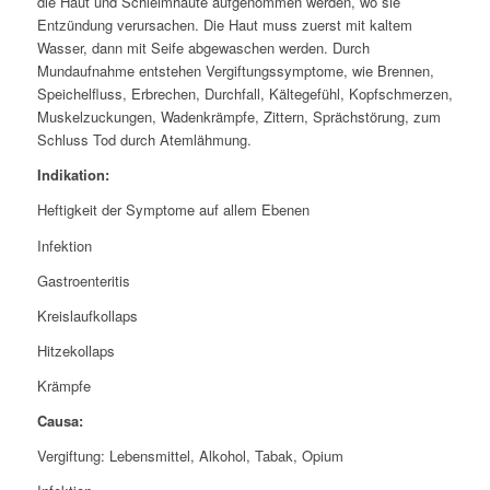
die Haut und Schleimhäute aufgenommen werden, wo sie
Entzündung verursachen. Die Haut muss zuerst mit kaltem
Wasser, dann mit Seife abgewaschen werden. Durch
Mundaufnahme entstehen Vergiftungssymptome, wie Brennen,
Speichelfluss, Erbrechen, Durchfall, Kältegefühl, Kopfschmerzen,
Muskelzuckungen, Wadenkrämpfe, Zittern, Sprächstörung, zum
Schluss Tod durch Atemlähmung
.
Indikation:
Heftigkeit der Symptome auf allem Ebenen
Infektion
Gastroenteritis
Kreislaufkollaps
Hitzekollaps
Krämpfe
Causa:
Vergiftung: Lebensmittel, Alkohol, Tabak, Opium