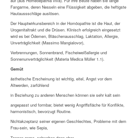
auf (aus Homeoepathia viva). Für ihre Beute haben sie lange
Fangarme, deren Nesseln eine Flüssigkeit abgeben, die heftigste
Hautaussschläge auslösen.
Der Hauptwirkunsbereich in der Homöopathie ist die Haut, der
Urogenitaltrakt und die Drüsen. Klinisch erfolgreich eingesetzt
wird es bei Ödemen, Bläschenausschlag, Laktation, Allergie,
Unverträglichkeit (Massimo Mangialovor),
Verbrennungen, Sonnenbrand, Fischeiweißallergie und
Sonnenunverträglichkeit (Materia Medica Müller 1.1).
Gemüt
ästhetische Erscheinung ist wichtig, eitel, Angst vor dem
Altwerden, zarfühlend
in Beziehung zu anderen Menschen können sie sehr kalt sein
angepasst und formbar, bietet wenig Angriffsfläche für Konflikte,
harmonistisch, bevorzugt Routine.
Nichtakzeptanz seiner eigenen Geschlechtes, Probleme mit dem
Frau-sein, wie Sepia,
Tanzen gerne, schweben dann eher.