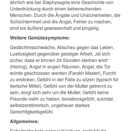
ähnlich wie bei Staphysagria eine Geschichte von
Unterdrückung durch einen beherrschenden
Menschen. Durch die Ängste und Unsicherheiten, die
Schüchternheit und die Angst, Fehler zu machen,
sind sie äußerst gewissenhaft und pingelig.
Weitere Gemütssymptome:
Gedächtnisschwäche, Abscheu gegen das Leben,
Lustlosigkeit gegenüber geistiger Arbeit, „ist sich
sicher, dass er binnen 24 Stunden sterben wird“
(Hering), Angst in engen Räumen, Angst, die Tür
würde geschlossen werden (Farokh Master), Furcht
zu ersticken, Gefühl in der Falle zu sitzen (typisch für
tierische Mittel), Gefühl von der Mutter getrennt zu
sein, sorgt sich sehr um die Mutter, Gefühl keine
Freunde mehr zu haben, Isolationsgefühl, suizidal,
selbstzerstörerisch, ungeheuer starkes
Gerechtigkeitsgefühl.
Allgemeines:
Sehr frostig trotz warmer Kleidung, sieht häufig