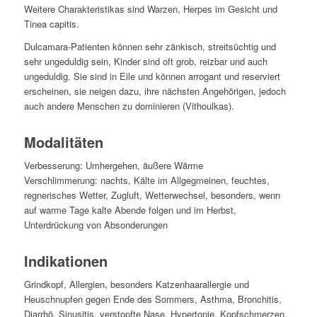
Weitere Charakteristikas sind Warzen, Herpes im Gesicht und
Tinea capitis.
Dulcamara-Patienten können sehr zänkisch, streitsüchtig und
sehr ungeduldig sein, Kinder sind oft grob, reizbar und auch
ungeduldig. Sie sind in Eile und können arrogant und reserviert
erscheinen, sie neigen dazu, ihre nächsten Angehörigen, jedoch
auch andere Menschen zu dominieren (Vithoulkas).
Modalitäten
Verbesserung: Umhergehen, äußere Wärme
Verschlimmerung: nachts, Kälte im Allgegmeinen, feuchtes,
regnerisches Wetter, Zugluft, Wetterwechsel, besonders, wenn
auf warme Tage kalte Abende folgen und im Herbst,
Unterdrückung von Absonderungen
Indikationen
Grindkopf, Allergien, besonders Katzenhaarallergie und
Heuschnupfen gegen Ende des Sommers, Asthma, Bronchitis,
Diarrhö, Sinusitis, verstopfte Nase, Hypertonie, Kopfschmerzen,