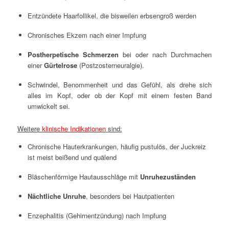
Entzündete Haarfollikel, die bisweilen erbsengroß werden
Chronisches Ekzem nach einer Impfung
Postherpetische Schmerzen
bei oder nach Durchmachen
einer
Gürtelrose
(Postzosterneuralgie).
Schwindel, Benommenheit und das Gefühl, als drehe sich
alles im Kopf, oder ob der Kopf mit einem festen Band
umwickelt sei.
Weitere
klinische Indikationen
sind:
Chronische Hauterkrankungen, häufig pustulös, der Juckreiz
ist meist beißend und quälend
Bläschenförmige Hautausschläge mit
Unruhezuständen
Nächtliche Unruhe
, besonders bei Hautpatienten
Enzephalitis (Gehirnentzündung) nach Impfung