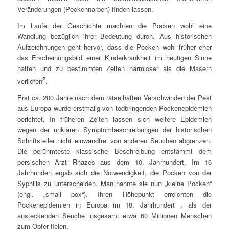
Veränderungen (Pockennarben) finden lassen.
Im Laufe der Geschichte machten die Pocken wohl eine
Wandlung bezüglich ihrer Bedeutung durch. Aus historischen
Aufzeichnungen geht hervor, dass die Pocken wohl früher eher
das Erscheinungsbild einer Kinderkrankheit im heutigen Sinne
hatten und zu bestimmten Zeiten harmloser als die Masern
2
verliefen
.
Erst ca. 200 Jahre nach dem rätselhaften Verschwinden der Pest
aus Europa wurde erstmalig von todbringenden Pockenepidemien
berichtet. In früheren Zeiten lassen sich weitere Epidemien
wegen der unklaren Symptombeschreibungen der historischen
Schriftsteller nicht einwandfrei von anderen Seuchen abgrenzen.
Die berühmteste klassische Beschreibung entstammt dem
persischen Arzt Rhazes aus dem 10. Jahrhundert. Im 16
Jahrhundert ergab sich die Notwendigkeit, die Pocken von der
Syphilis zu unterscheiden. Man nannte sie nun „kleine Pocken“
(engl. „small pox“). Ihren Höhepunkt erreichten die
Pockenepidemien in Europa im 18. Jahrhundert , als der
ansteckenden Seuche insgesamt etwa 60 Millionen Menschen
zum Opfer fielen.