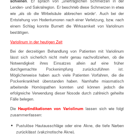
schienen
. Er sprach von „unerträglichen Schmerzen in der
Lenden- und Sakralregion. Er beschrieb diese Schmerzen in etwa
wie „
als ob die Wirbelsäule abbrechen würde“.
Auch bei der
Entstehung von Hodentumoren nach einer Verletzung, bzw. nach
einem Schlag konnte Burnett die Wirksamkeit von Variolinum
bestätigen.
Variolinum in der heutigen Zeit
Bei der derzeitigen Behandlung von Patienten mit Variolinum
lässt sich sicherlich nicht mehr genau nachvollziehen, ob die
Notwendigkeit ihres Einsatzes allein auf eine früher
durchgemachte Pockenimpfung zurückzuführen ist.
Möglicherweise haben auch viele Patienten Vorfahren, die die
Pockenkrankheit überstanden haben. Namhafte miasmatisch
arbeitende Homöopathen konnten und können jedoch die
erfolgreiche Verwendung dieser Nosode durch zahlreich geheilte
Fälle belegen.
Die
Hauptindikationen von Variolinum
lassen sich wie folgt
zusammenfassen:
Pustulöse Hautausschläge oder eine Akne, die tiefe Narben
zurücklässt (vakzinotische Akne).