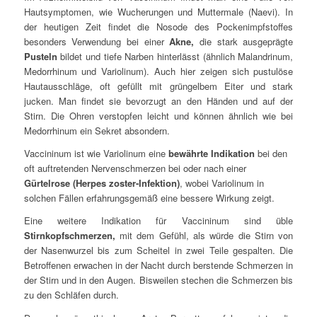
Hautsymptomen, wie Wucherungen und Muttermale (Naevi). In
der heutigen Zeit findet die Nosode des Pockenimpfstoffes
besonders Verwendung bei einer
Akne,
die stark ausgeprägte
Pusteln
bildet und tiefe Narben hinterlässt (ähnlich Malandrinum,
Medorrhinum und Variolinum). Auch hier zeigen sich pustulöse
Hautausschläge, oft gefüllt mit grüngelbem Eiter und stark
jucken. Man findet sie bevorzugt an den Händen und auf der
Stirn. Die Ohren verstopfen leicht und können ähnlich wie bei
Medorrhinum ein Sekret absondern.
Vaccininum ist wie Variolinum eine
bewährte Indikation
bei den
oft auftretenden Nervenschmerzen bei oder nach einer
Gürtelrose (Herpes zoster-Infektion)
, wobei Variolinum in
solchen Fällen erfahrungsgemäß eine bessere Wirkung zeigt.
Eine weitere Indikation für Vaccininum sind üble
Stirnkopfschmerzen,
mit dem Gefühl, als würde die Stirn von
der Nasenwurzel bis zum Scheitel in zwei Teile gespalten. Die
Betroffenen erwachen in der Nacht durch berstende Schmerzen in
der Stirn und in den Augen. Bisweilen stechen die Schmerzen bis
zu den Schläfen durch.