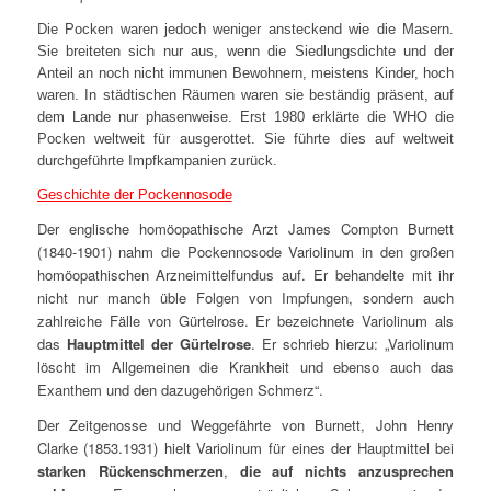
Die Pocken waren jedoch weniger ansteckend wie die Masern.
Sie breiteten sich nur aus, wenn die Siedlungsdichte und der
Anteil an noch nicht immunen Bewohnern, meistens Kinder, hoch
waren. In städtischen Räumen waren sie beständig präsent, auf
dem Lande nur phasenweise. Erst 1980 erklärte die WHO die
Pocken weltweit für ausgerottet. Sie führte dies auf weltweit
durchgeführte Impfkampanien zurück.
Geschichte der Pockennosode
Der englische homöopathische Arzt James Compton Burnett
(1840-1901) nahm die Pockennosode Variolinum in den großen
homöopathischen Arzneimittelfundus auf. Er behandelte mit ihr
nicht nur manch üble Folgen von Impfungen, sondern auch
zahlreiche Fälle von Gürtelrose. Er bezeichnete Variolinum als
das
Hauptmittel der Gürtelrose
. Er schrieb hierzu: „
Variolinum
löscht im Allgemeinen die Krankheit und ebenso auch das
Exanthem und den dazugehörigen Schmerz“.
Der Zeitgenosse und Weggefährte von Burnett, John Henry
Clarke (1853.1931) hielt Variolinum für eines der Hauptmittel bei
starken Rückenschmerzen
,
die auf nichts anzusprechen