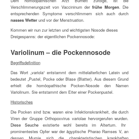
Dem homöopathischen Arzt Burnett zufolge, ist die
Verschlimmerungszeit von Vaccininum der
frühe Morgen
. Die
entsprechenden Symptome verschlimmern sich auch durch
nasses Wetter
und vor der Menstruation.
Kommen wir nun zur letzten und wichtigsten Nosode dieses
Dreigespanns: der eigentlichen Pockennosode:
Variolinum – die Pockennosode
Begriffsdefinition
Das Wort „
variola
“ entstammt dem mittelalterlichen Latein und
bedeutet „Pustel, Pocke oder Blase (Blatter). Aus diesem Grund
erhielt die homöopathische Pocken-Nosode den Namen
Variolinum. Sie entstammt dem Eiter einer Pockenpustel.
Historisches
Die Pocken sind bzw. waren eine Infektionskrankheit, die durch
Viren der Gruppe Orthopoxvirus variolae hervorgerufen wurden.
Diese Seuche
existierte wohl bereits im Altertum. Ihr
prominentestes Opfer war der ägyptische Pharao Ramses V, an
dessen Mumie sich die charakteristischen krankhaften