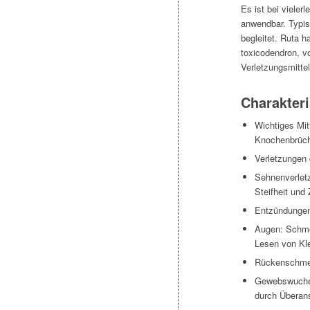
Es ist bei viele
anwendbar. Typis
begleitet. Ruta 
toxicodendron, v
Verletzungsmitte
Charakteri
Wichtiges Mit
Knochenbrüc
Verletzungen
Sehnenverlet
Steifheit und
Entzündungen
Augen: Schme
Lesen von Kl
Rückenschmer
Gewebswucher
durch Überan