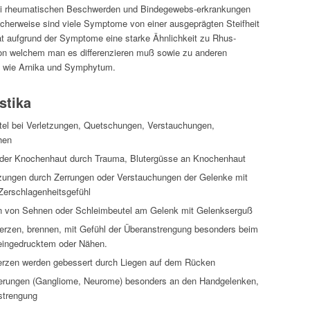
rlei rheumatischen Beschwerden und Bindegewebs-erkrankungen
cherweise sind viele Symptome von einer ausgeprägten Steifheit
hat aufgrund der Symptome eine starke Ähnlichkeit zu Rhus-
on welchem man es differenzieren muß sowie zu anderen
l wie Arnika und Symphytum.
stika
tel bei Verletzungen, Quetschungen, Verstauchungen,
hen
 der Knochenhaut durch Trauma, Blutergüsse an Knochenhaut
zungen durch Zerrungen oder Verstauchungen der Gelenke mit
 Zerschlagenheitsgefühl
 von Sehnen oder Schleimbeutel am Gelenk mit Gelenkserguß
rzen, brennen, mit Gefühl der Überanstrengung besonders beim
eingedrucktem oder Nähen.
zen werden gebessert durch Liegen auf dem Rücken
ungen (Gangliome, Neurome) besonders an den Handgelenken,
strengung