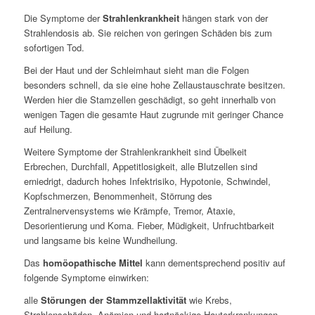
Die Symptome der
Strahlenkrankheit
hängen stark von der
Strahlendosis ab. Sie reichen von geringen Schäden bis zum
sofortigen Tod.
Bei der Haut und der Schleimhaut sieht man die Folgen
besonders schnell, da sie eine hohe Zellaustauschrate besitzen.
Werden hier die Stamzellen geschädigt, so geht innerhalb von
wenigen Tagen die gesamte Haut zugrunde mit geringer Chance
auf Heilung.
Weitere Symptome der Strahlenkrankheit sind Übelkeit
Erbrechen, Durchfall, Appetitlosigkeit, alle Blutzellen sind
erniedrigt, dadurch hohes Infektrisiko, Hypotonie, Schwindel,
Kopfschmerzen, Benommenheit, Störrung des
Zentralnervensystems wie Krämpfe, Tremor, Ataxie,
Desorientierung und Koma. Fieber, Müdigkeit, Unfruchtbarkeit
und langsame bis keine Wundheilung.
Das
homöopathische Mittel
kann dementsprechend positiv auf
folgende Symptome einwirken:
alle
Störungen der Stammzellaktivität
wie Krebs,
Strahlenschäden. Anämien und hartnäckige Hauterkrankungen.