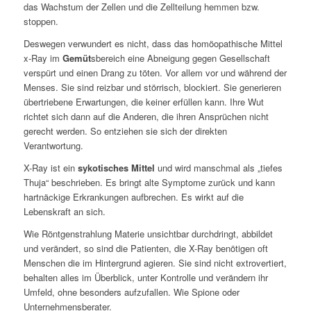
das Wachstum der Zellen und die Zellteilung hemmen bzw.
stoppen.
Deswegen verwundert es nicht, dass das homöopathische Mittel
x-Ray im
Gemüt
sbereich eine Abneigung gegen Gesellschaft
verspürt und einen Drang zu töten. Vor allem vor und während der
Menses. Sie sind reizbar und störrisch, blockiert. Sie generieren
übertriebene Erwartungen, die keiner erfüllen kann. Ihre Wut
richtet sich dann auf die Anderen, die ihren Ansprüchen nicht
gerecht werden. So entziehen sie sich der direkten
Verantwortung.
X-Ray ist ein
sykotisches Mittel
und wird manschmal als „tiefes
Thuja“ beschrieben. Es bringt alte Symptome zurück und kann
hartnäckige Erkrankungen aufbrechen. Es wirkt auf die
Lebenskraft an sich.
Wie Röntgenstrahlung Materie unsichtbar durchdringt, abbildet
und verändert, so sind die Patienten, die X-Ray benötigen oft
Menschen die im Hintergrund agieren. Sie sind nicht extrovertiert,
behalten alles im Überblick, unter Kontrolle und verändern ihr
Umfeld, ohne besonders aufzufallen. Wie Spione oder
Unternehmensberater.