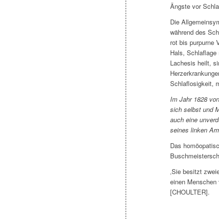
Ängste vor Schlan
Die Allgemeinsy
während des Sch
rot bis purpurne
Hals, Schlaflage 
Lachesis heilt, s
Herzerkrankungen
Schlaflosigkeit,
Im Jahr 1828 von 
sich selbst und M
auch eine unverd
seines linken Ar
Das homöopatisch
Buschmeisterschl
‚Sie besitzt zwei
einen Menschen v
[CHOULTER].