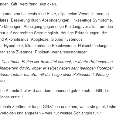
gen, Gift, Vergiftung, ersticken.
mptome von Lachesis sind Hitze, allgemeine Verschlimmerung
lafes, Besserung durch Absonderungen, linksseitige Symptome,
 Verfärbungen, Abneigung gegen enge Kleidung, vor allem um den
nur auf der rechten Seite möglich. Häufige Erkrankungen, die
ind Alkoholismus, Apoplexie, Globus hystericus,
, Hypertonie, klimakterische Beschwerden, Halsentzündungen,
 manische Zustände, Phobien, Verhaltensstörungen.
Constantin Hering als Heilmittel erkannt, er führte Prüfungen an
itarbeitern durch, wobei er selbst neben sehr niedrigen Potenzen
ünnte Tinktur testete, mit der Folge einer bleibenden Lähmung
mes.
e Arzneimittel wird aus dem schonend getrocknetem Gift der
ange erstellt.
einhalb Zentimeter lange Giftzähne und kann, wenn sie gereizt wird
erfolgen und angreifen – was nur wenige Schlangen tun.‘