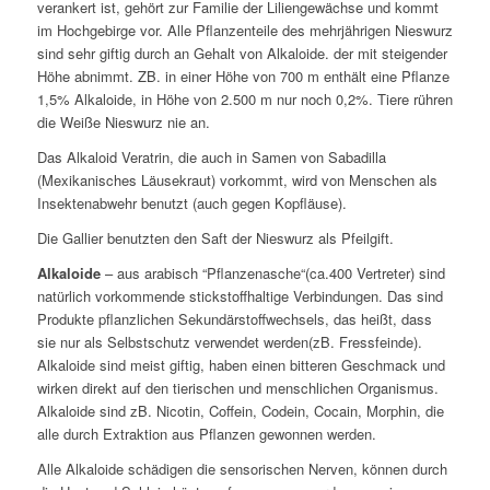
verankert ist, gehört zur Familie der Liliengewächse und kommt
im Hochgebirge vor. Alle Pflanzenteile des mehrjährigen Nieswurz
sind sehr giftig durch an Gehalt von Alkaloide. der mit steigender
Höhe abnimmt. ZB. in einer Höhe von 700 m enthält eine Pflanze
1,5% Alkaloide, in Höhe von 2.500 m nur noch 0,2%. Tiere rühren
die Weiße Nieswurz nie an.
Das Alkaloid Veratrin, die auch in Samen von Sabadilla
(Mexikanisches Läusekraut) vorkommt, wird von Menschen als
Insektenabwehr benutzt (auch gegen Kopfläuse).
Die Gallier benutzten den Saft der Nieswurz als Pfeilgift.
Alkaloide
– aus arabisch “Pflanzenasche“(ca.400 Vertreter) sind
natürlich vorkommende stickstoffhaltige Verbindungen. Das sind
Produkte pflanzlichen Sekundärstoffwechsels, das heißt, dass
sie nur als Selbstschutz verwendet werden(zB. Fressfeinde).
Alkaloide sind meist giftig, haben einen bitteren Geschmack und
wirken direkt auf den tierischen und menschlichen Organismus.
Alkaloide sind zB. Nicotin, Coffein, Codein, Cocain, Morphin, die
alle durch Extraktion aus Pflanzen gewonnen werden.
Alle Alkaloide schädigen die sensorischen Nerven, können durch