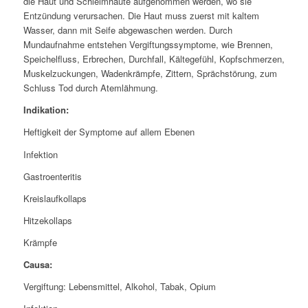
die Haut und Schleimhäute aufgenommen werden, wo sie
Entzündung verursachen. Die Haut muss zuerst mit kaltem
Wasser, dann mit Seife abgewaschen werden. Durch
Mundaufnahme entstehen Vergiftungssymptome, wie Brennen,
Speichelfluss, Erbrechen, Durchfall, Kältegefühl, Kopfschmerzen,
Muskelzuckungen, Wadenkrämpfe, Zittern, Sprächstörung, zum
Schluss Tod durch Atemlähmung
.
Indikation:
Heftigkeit der Symptome auf allem Ebenen
Infektion
Gastroenteritis
Kreislaufkollaps
Hitzekollaps
Krämpfe
Causa:
Vergiftung: Lebensmittel, Alkohol, Tabak, Opium