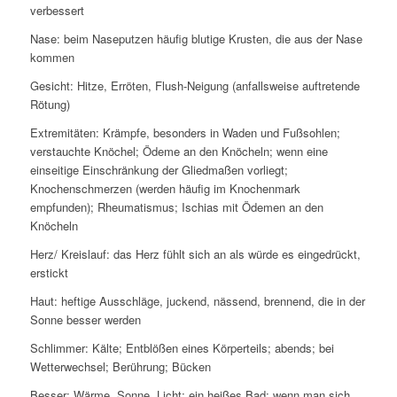
verbessert
Nase: beim Naseputzen häufig blutige Krusten, die aus der Nase
kommen
Gesicht: Hitze, Erröten, Flush-Neigung (anfallsweise auftretende
Rötung)
Extremitäten: Krämpfe, besonders in Waden und Fußsohlen;
verstauchte Knöchel; Ödeme an den Knöcheln; wenn eine
einseitige Einschränkung der Gliedmaßen vorliegt;
Knochenschmerzen (werden häufig im Knochenmark
empfunden); Rheumatismus; Ischias mit Ödemen an den
Knöcheln
Herz/ Kreislauf: das Herz fühlt sich an als würde es eingedrückt,
erstickt
Haut: heftige Ausschläge, juckend, nässend, brennend, die in der
Sonne besser werden
Schlimmer: Kälte; Entblößen eines Körperteils; abends; bei
Wetterwechsel; Berührung; Bücken
Besser: Wärme, Sonne, Licht; ein heißes Bad; wenn man sich