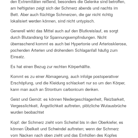
den Extremitäten reißend, besonders die Gelenke sind betroffen,
am heftigsten zeigt sich der Schmerz abends und nachts im
Bett. Aber auch flüchtige Schmerzen, die gar nicht richtig
lokalisiert werden können, sind nicht untypisch.
Generell wirkt das Mittel auch auf den Blutkreislauf, es sorgt
durch Blutandrang für Spannungsempfindungen. Nicht
überraschend kommt es auch bei Hypertonie und Arteriosklerose,
pochenden Arterien und drohendem Schlaganfall häufig zum
Einsatz.
Es hat einen Bezug zur rechten Körperhälfte.
Kommt es zu einer Abmagerung, auch infolge postoperativer
Erschöpfung, und die Kleidung schlackert nur so um den Körper,
kann man auch an Strontium carbonicum denken.
Geist und Gemüt: es können Niedergeschlagenheit, Reizbarkeit,
Vergesslichkeit, Ängstlichkeit auftreten, plötzliche Wutausbrüche
wurden beobachtet
Kopf: der Schmerz zieht vom Scheitel bis in den Oberkiefer, es
können Übelkeit und Schwindel auftreten; wenn der Schmerz
vom Nacken nach oben zieht und das Einhüllen des Kopfes