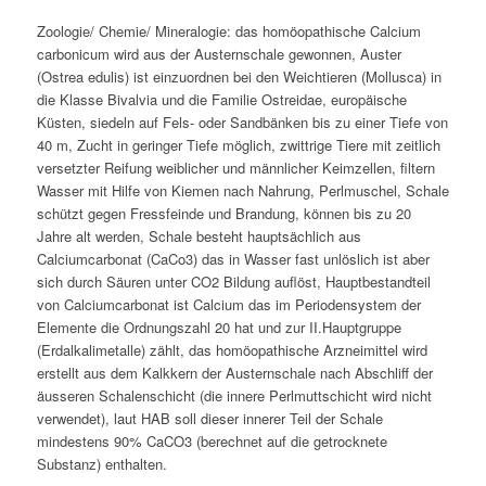
Zoologie/ Chemie/ Mineralogie: das homöopathische Calcium
carbonicum wird aus der Austernschale gewonnen, Auster
(Ostrea edulis) ist einzuordnen bei den Weichtieren (Mollusca) in
die Klasse Bivalvia und die Familie Ostreidae, europäische
Küsten, siedeln auf Fels- oder Sandbänken bis zu einer Tiefe von
40 m, Zucht in geringer Tiefe möglich, zwittrige Tiere mit zeitlich
versetzter Reifung weiblicher und männlicher Keimzellen, filtern
Wasser mit Hilfe von Kiemen nach Nahrung, Perlmuschel, Schale
schützt gegen Fressfeinde und Brandung, können bis zu 20
Jahre alt werden, Schale besteht hauptsächlich aus
Calciumcarbonat (CaCo3) das in Wasser fast unlöslich ist aber
sich durch Säuren unter CO2 Bildung auflöst, Hauptbestandteil
von Calciumcarbonat ist Calcium das im Periodensystem der
Elemente die Ordnungszahl 20 hat und zur II.Hauptgruppe
(Erdalkalimetalle) zählt, das homöopathische Arzneimittel wird
erstellt aus dem Kalkkern der Austernschale nach Abschliff der
äusseren Schalenschicht (die innere Perlmuttschicht wird nicht
verwendet), laut HAB soll dieser innerer Teil der Schale
mindestens 90% CaCO3 (berechnet auf die getrocknete
Substanz) enthalten.