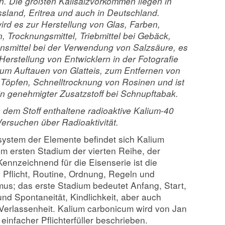
. Die größten Kalisalzvorkommen liegen in
sland, Eritrea und auch in Deutschland.
rd es zur Herstellung von Glas, Farben,
, Trocknungsmittel, Triebmittel bei Gebäck,
onsmittel bei der Verwendung von Salzsäure, es
 Herstellung von Entwicklern in der Fotografie
zum Auftauen von Glatteis, zum Entfernen von
 Töpfen, Schnelltrocknung von Rosinen und ist
n genehmigter Zusatzstoff bei Schnupftabak.
 dem Stoff enthaltene radioaktive Kalium-40
Versuchen über Radioaktivität.
system der Elemente befindet sich Kalium
m ersten Stadium der vierten Reihe, der
Kennzeichnend für die Eisenserie ist die
 Pflicht, Routine, Ordnung, Regeln und
mus; das erste Stadium bedeutet Anfang, Start,
 und Spontaneität, Kindlichkeit, aber auch
Verlassenheit. Kalium carbonicum wird von Jan
 einfacher Pflichterfüller beschrieben.