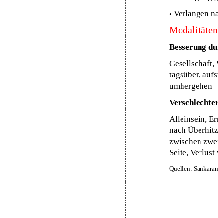
•
Verlangen n
Modalitäten
Besserung du
Gesellschaft,
tagsüber, aufs
umhergehen
Verschlechte
Alleinsein, Er
nach Überhitz
zwischen zwei
Seite, Verlus
Quellen: Sankaran