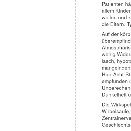
Patienten h
allem Kinder
wollen und 
die Eltern. 
Auf der körp
überempfindl
Atmosphärisc
wenig Widers
lasch, hypot
mangelnden 
Hab-Acht-Ste
empfunden u
Unberechenb
Dunkelheit 
Die Wirkspek
Wirbelsäule,
Zentralnerv
Geschlechts