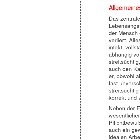
Allgemeine
Das zentral
Lebensangst
der Mensch d
verliert. Al
intakt, volls
abhängig von 
streitsüchti
auch den Ka
er, obwohl a
fast unversc
streitsüchti
korrekt und 
Neben der Fa
wesentlichen
Pflichtbewuß
auch ein ge
idealen Arbe