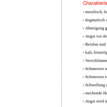
Charakteris
•
moralisch, l
•
dogmatisch u
•
Abneigung g
•
Angst vor de
•
Reizbar und 
•
kalt, fröste
•
Verschlimmer
•
Schmerzen w
•
Schmerzen er
•
Schwellung 
•
stechende H
•
Angst wird