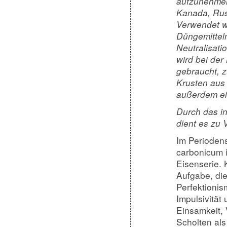
aufzunehmen
Kanada, Rus
Verwendet wi
Düngemitteln
Neutralisati
wird bei der
gebraucht, 
Krusten aus
außerdem ei
Durch das in
dient es zu 
Im Perioden
carbonicum i
Eisenserie. 
Aufgabe, die
Perfektionis
Impulsivität
Einsamkeit, 
Scholten als