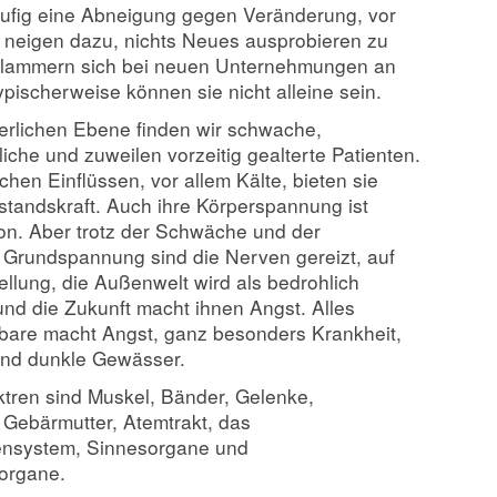
äufig eine Abneigung gegen Veränderung, vor
 neigen dazu, nichts Neues ausprobieren zu
klammern sich bei neuen Unternehmungen an
Typischerweise können sie nicht alleine sein.
erlichen Ebene finden wir schwache,
iche und zuweilen vorzeitig gealterte Patienten.
hen Einflüssen, vor allem Kälte, bieten sie
tandskraft. Auch ihre Körperspannung ist
on. Aber trotz der Schwäche und der
Grundspannung sind die Nerven gereizt, auf
llung, die Außenwelt wird als bedrohlich
nd die Zukunft macht ihnen Angst. Alles
are macht Angst, ganz besonders Krankheit,
und dunkle Gewässer.
tren sind Muskel, Bänder, Gelenke,
 Gebärmutter, Atemtrakt, das
ensystem, Sinnesorgane und
organe.