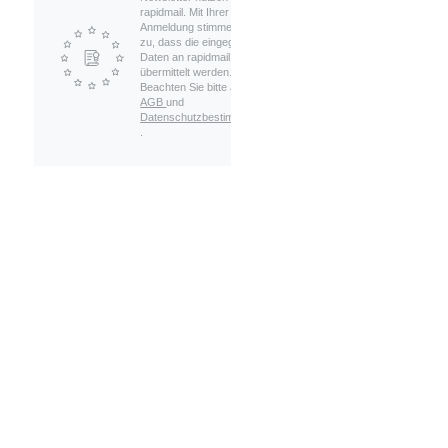
rapidmail. Mit Ihrer
Anmeldung stimmen Sie
zu, dass die eingegebenen
Daten an rapidmail
übermittelt werden.
Beachten Sie bitte auch die
AGB
und
Datenschutzbestimmungen
.