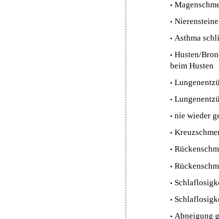
•
Magenschmer
•
Nierenstein
•
Asthma schl
•
Husten/Bron
beim Husten
•
Lungenentzü
•
Lungenentzü
•
nie wieder 
•
Kreuzschmer
•
Rückenschme
•
Rückenschme
•
Schlaflosigk
•
Schlaflosigk
•
Abneigung g