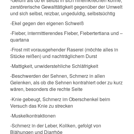
-Gefühl als ob er selbst in sich hineinkriechen könne,
zerstörerische Gewalttätigkeit gegenüber der Umwelt
und sich selbst, reizbar, ungeduldig, selbstsüchtig
-Ekel gegen den eigenen Schweiß
-Fieber, intermittierendes Fieber, Fiebertertiana und –
quartana
-Frost mit vorausgehender Raserei (möchte alles in
Stücke reißen) und nachträglichem Durst
-Mattigkeit, unwiderstehliche Schläfrigkeit
-Beschwerden der Sehnen, Schmerz in allen
Gelenken, als ob die Sehnen kontrahiert oder zu kurz
wären, besonders die rechte Seite
-Knie gebeugt, Schmerz im Oberschenkel beim
Versuch das Knie zu strecken
-Muskelkontraktionen
-Schmerz in der Leber, Koliken, gefolgt von
Blähungen und Diarrhöe