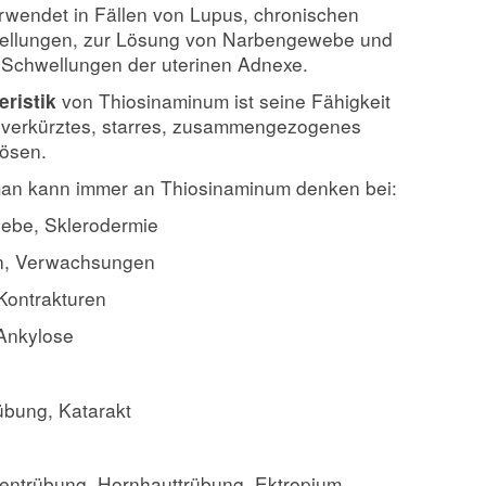
rwendet in Fällen von Lupus, chronischen
llungen, zur Lösung von Narbengewebe und
i Schwellungen der uterinen Adnexe.
von Thiosinaminum ist seine Fähigkeit
eristik
, verkürztes, starres, zusammengezogenes
ösen.
man kann immer an Thiosinaminum denken bei:
ebe, Sklerodermie
n, Verwachsungen
 Kontrakturen
Ankylose
übung, Katarakt
sentrübung, Hornhauttrübung, Ektropium