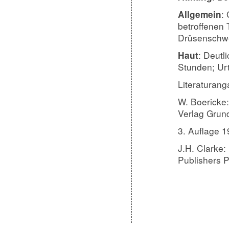
:
Allgemein
betroffenen 
Drüsenschw
: Deutl
Haut
Stunden;
Ur
Literaturang
W. Boericke
Verlag Grund
3. Auflage 1
J
.H. Clarke:
Publishers P