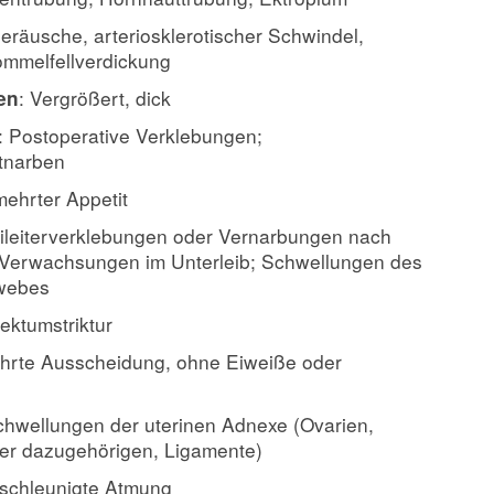
geräusche, arteriosklerotischer Schwindel,
ommelfellverdickung
: Vergrößert, dick
en
: Postoperative Verklebungen;
ttnarben
mehrter Appetit
Eileiterverklebungen oder Vernarbungen nach
; Verwachsungen
im Unterleib; Schwellungen des
webes
Rektumstriktur
ehrte Ausscheidung, ohne Eiweiße oder
chwellungen der uterinen Adnexe (Ovarien,
er dazugehörigen,
Ligamente)
eschleunigte Atmung