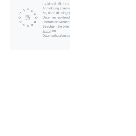
rapidmail. Mit Ihrer
Anmeldung stimmen Sie
zu, dass die eingegebenen
Daten an rapidmail
übermittelt werden.
Beachten Sie bitte auch die
AGB
und
Datenschutzbestimmungen
.