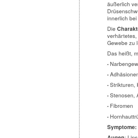
äußerlich ve
Drüsenschwe
innerlich be
Die
Charakt
verhärtetes
Gewebe zu l
Das heißt, 
Narbengew
•
Adhäsione
•
Strikturen,
•
Stenosen, 
•
Fibromen
•
Hornhauttr
•
Symptome:
: Lin
Augen