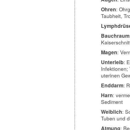
: Ohr
Ohren
Taubheit,
Tr
Lymphdrüs
Bauchraum
Kaiserschni
: Ver
Magen
: 
Unterleib
Infektionen
uterinen Ge
: 
Enddarm
: verm
Harn
Sediment
: S
Weiblich
Tuben und d
: B
Atmung