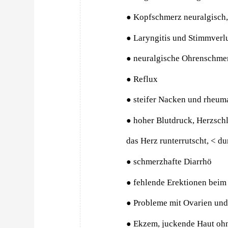
Kopfschmerz neuralgisch
●
Laryngitis und Stimmverl
●
neuralgische Ohrenschme
●
Reflux
●
steifer Nacken und rheuma
●
hoher Blutdruck, Herzschl
●
das Herz runterrutscht, < d
schmerzhafte Diarrhö
●
fehlende Erektionen beim 
●
Probleme mit Ovarien un
●
Ekzem, juckende Haut oh
●