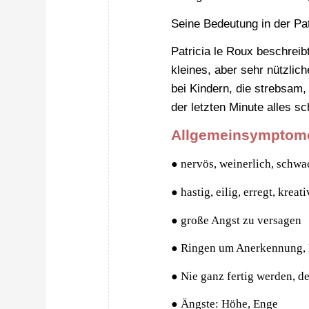
Seine Bedeutung in der Pa
Patricia le Roux beschreib
kleines, aber sehr nützlich
bei Kindern, die strebsam,
der letzten Minute alles sc
Allgemeinsymptom
nervös, weinerlich, schwa
●
hastig, eilig, erregt, kreat
●
große Angst zu versagen
●
Ringen um Anerkennung, M
●
Nie ganz fertig werden, d
●
Ängste: Höhe, Enge
●