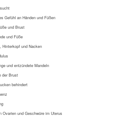
rsucht
ges Gefühl an Händen und Füßen
Füße und Brust
nde und Füße
, Hinterkopf und Nacken
dulus
nge und entzündete Mandeln
n der Brust
ucken behindert
uenz
ng
n Ovarien und Geschwüre im Uterus