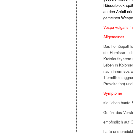
Häuserblock späte
an den Anfall er
gemeinen Wespe
Vespa vulgaris i
Allgemeines
Das homöopathisc
der Hornisse – de
Kreislaufsystem 
Leben in Kolonien
nach ihrem sozial
Tiermitteln aggre
Provokation) und 
Symptome
sie lieben bunte 
Gefühl des Verst
empfindlich auf
harte und produkt