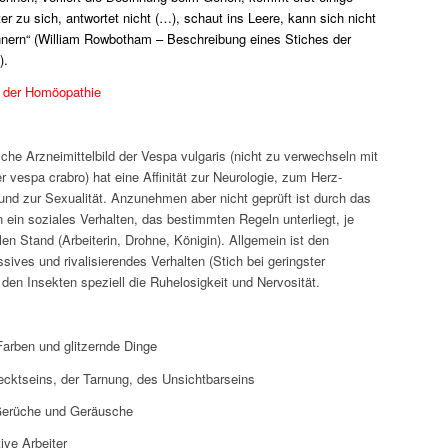
r zu sich, antwortet nicht (…), schaut ins Leere, kann sich nicht
innern“ (William Rowbotham – Beschreibung eines Stiches der
).
n der Homöopathie
he Arzneimittelbild der Vespa vulgaris (nicht zu verwechseln mit
r vespa crabro) hat eine Affinität zur Neurologie, zum Herz-
und zur Sexualität. Anzunehmen aber nicht geprüft ist durch das
 ein soziales Verhalten, das bestimmten Regeln unterliegt, je
en Stand (Arbeiterin, Drohne, Königin). Allgemein ist den
ssives und rivalisierendes Verhalten (Stich bei geringster
den Insekten speziell die Ruhelosigkeit und Nervosität.
Farben und glitzernde Dinge
ecktseins, der Tarnung, des Unsichtbarseins
 Gerüche und Geräusche
ive Arbeiter