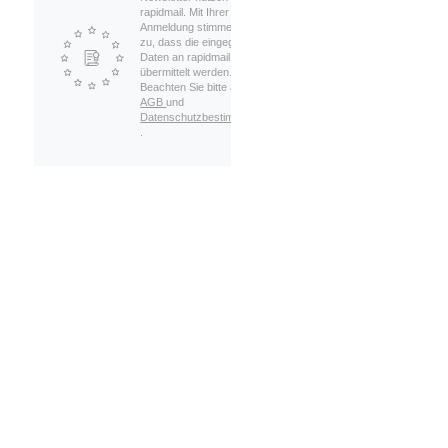
rapidmail. Mit Ihrer
Anmeldung stimmen Sie
zu, dass die eingegebenen
Daten an rapidmail
übermittelt werden.
Beachten Sie bitte auch die
AGB
und
Datenschutzbestimmungen
.