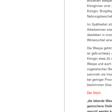
einzelnen Wespen
Königinnen sind 
Königin, Brutpfle
Nahrungsbeschaff
Im Spätherbst sti
Arbeiterinnen st
überleben in mo
Winterschlaf ein
Die Wespe gehört 
ist gelb-schwarz
Königin etwa 20 
Wespe und auch d
vegetarischen Bie
sammeln sie Inse
bei geringer Prov
bestimmten Stac
Der Stich
„die lebende Wes
gestochene Stell
gespürt werden k