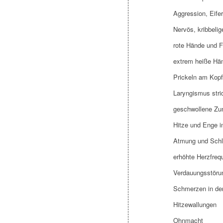
Aggression, Eife
Nervös, kribbeli
rote Hände und 
extrem heiße Hä
Prickeln am Kopf
Laryngismus stri
geschwollene Zu
Hitze und Enge i
Atmung und Schl
erhöhte Herzfreq
Verdauungsstöru
Schmerzen in de
Hitzewallungen
Ohnmacht