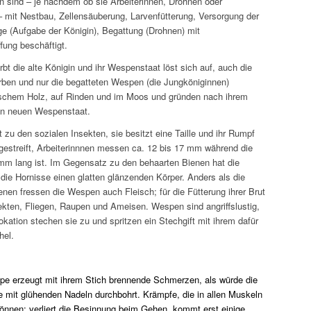
 sind – je nachdem ob sie Arbeiterinnen, Drohnen oder
– mit Nestbau, Zellensäuberung, Larvenfütterung, Versorgung der
ge (Aufgabe der Königin), Begattung (Drohnen) mit
ung beschäftigt.
rbt die alte Königin und ihr Wespenstaat löst sich auf, auch die
erben und nur die begatteten Wespen (die Jungköniginnen)
rschem Holz, auf Rinden und im Moos und gründen nach ihrem
en neuen Wespenstaat.
zu den sozialen Insekten, sie besitzt eine Taille und ihr Rumpf
 gestreift, Arbeiterinnnen messen ca. 12 bis 17 mm während die
mm lang ist. Im Gegensatz zu den behaarten Bienen hat die
ie Hornisse einen glatten glänzenden Körper. Anders als die
nen fressen die Wespen auch Fleisch; für die Fütterung ihrer Brut
kten, Fliegen, Raupen und Ameisen. Wespen sind angriffslustig,
okation stechen sie zu und spritzen ein Stechgift mit ihrem dafür
hel.
pe erzeugt mit ihrem Stich brennende Schmerzen, als würde die
e mit glühenden Nadeln durchbohrt. Krämpfe, die in allen Muskeln
önnen; verliert die Besinnung beim Gehen, kommt erst einige