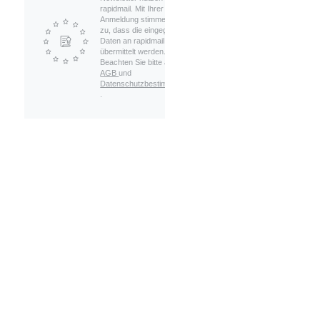
rapidmail. Mit Ihrer
Anmeldung stimmen Sie
zu, dass die eingegebenen
Daten an rapidmail
übermittelt werden.
Beachten Sie bitte auch die
AGB
und
Datenschutzbestimmungen
.