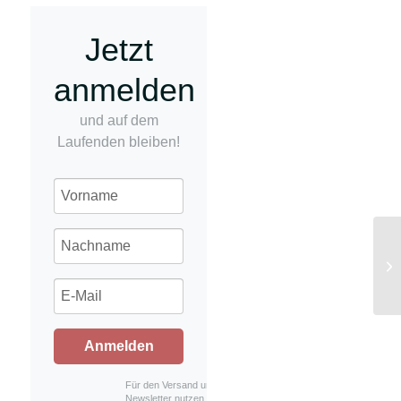
Jetzt
anmelden
und auf dem
Laufenden bleiben!
Co
Anmelden
Für den Versand unserer
Newsletter nutzen wir