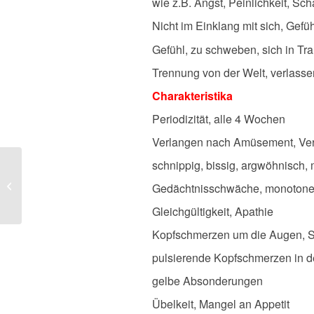
wie z.B. Angst, Peinlichkeit, Sc
Nicht im Einklang mit sich, Gefü
Gefühl, zu schweben, sich in Tr
Trennung von der Welt, verlassen
Charakteristika
Periodizität, alle 4 Wochen
Verlangen nach Amüsement, V
schnippig, bissig, argwöhnisch, 
Petroleum
Gedächtnisschwäche, monoton
Gleichgültigkeit, Apathie
Kopfschmerzen um die Augen, Si
pulsierende Kopfschmerzen in d
gelbe Absonderungen
Übelkeit, Mangel an Appetit