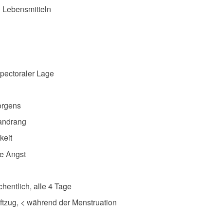
n Lebensmitteln
pectoraler Lage
orgens
nandrang
keit
e Angst
chentlich, alle 4 Tage
uftzug, < während der Menstruation