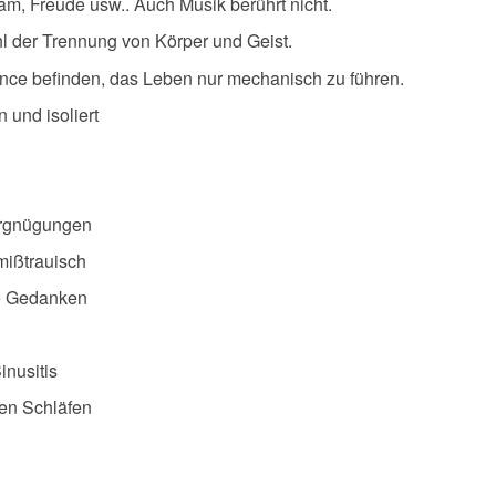
ham, Freude usw.. Auch Musik berührt nicht.
hl der Trennung von Körper und Geist.
ance befinden, das Leben nur mechanisch zu führen.
 und isoliert
ergnügungen
mißtrauisch
e Gedanken
nusitis
en Schläfen