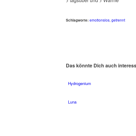
> tagsüber und > Wärme
Schlagworte:
emotionslos
,
getrennt
Das könnte Dich auch interes
Hydrogenium
Luna