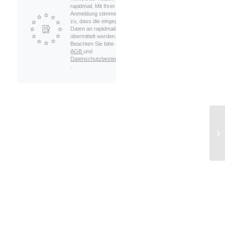
rapidmail. Mit Ihrer
Anmeldung stimmen Sie
zu, dass die eingegebenen
Daten an rapidmail
übermittelt werden.
Beachten Sie bitte auch die
AGB
und
Datenschutzbestimmungen
.
Ca