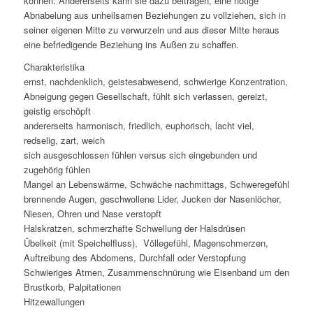
können. Andererseits kann sie dazu beitragen, eine nötige
Abnabelung aus unheilsamen Beziehungen zu vollziehen, sich in
seiner eigenen Mitte zu verwurzeln und aus dieser Mitte heraus
eine befriedigende Beziehung ins Außen zu schaffen.
Charakteristika
ernst, nachdenklich, geistesabwesend, schwierige Konzentration,
Abneigung gegen Gesellschaft, fühlt sich verlassen, gereizt,
geistig erschöpft
andererseits harmonisch, friedlich, euphorisch, lacht viel,
redselig, zart, weich
sich ausgeschlossen fühlen versus sich eingebunden und
zugehörig fühlen
Mangel an Lebenswärme, Schwäche nachmittags, Schweregefühl
brennende Augen, geschwollene Lider, Jucken der Nasenlöcher,
Niesen, Ohren und Nase verstopft
Halskratzen, schmerzhafte Schwellung der Halsdrüsen
Übelkeit (mit Speichelfluss), Völlegefühl, Magenschmerzen,
Auftreibung des Abdomens, Durchfall oder Verstopfung
Schwieriges Atmen, Zusammenschnürung wie Eisenband um den
Brustkorb, Palpitationen
Hitzewallungen