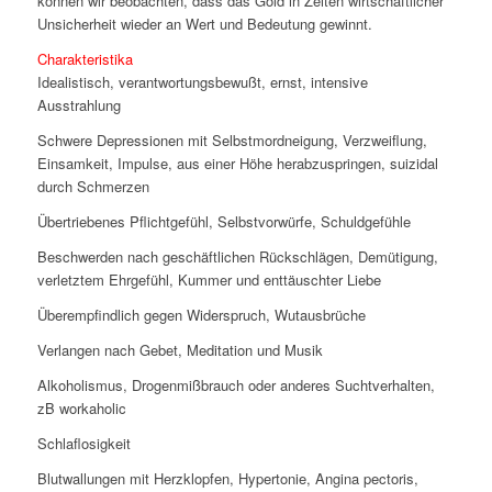
können wir beobachten, dass das Gold in Zeiten wirtschaftlicher
Unsicherheit wieder an Wert und Bedeutung gewinnt.
Charakteristika
Idealistisch, verantwortungsbewußt, ernst, intensive
Ausstrahlung
Schwere Depressionen mit Selbstmordneigung, Verzweiflung,
Einsamkeit, Impulse, aus einer Höhe herabzuspringen, suizidal
durch Schmerzen
Übertriebenes Pflichtgefühl, Selbstvorwürfe, Schuldgefühle
Beschwerden nach geschäftlichen Rückschlägen, Demütigung,
verletztem Ehrgefühl, Kummer und enttäuschter Liebe
Überempfindlich gegen Widerspruch, Wutausbrüche
Verlangen nach Gebet, Meditation und Musik
Alkoholismus, Drogenmißbrauch oder anderes Suchtverhalten,
zB workaholic
Schlaflosigkeit
Blutwallungen mit Herzklopfen, Hypertonie, Angina pectoris,