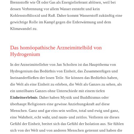
Brennstoffe wie Öl oder Gas als Energielieferant ablösen, weil bei
dessen Verbrennung vor allem Wasser entsteht und kein
Kohlenstoffdioxid und Ruß. Daher kommt Wasserstoff zukünftig eine
gewichtige Rolle im Kampf gegen die Erderwärmung und dem
Klimawandel zu.
Das homöopathische Arzneimittelbild von
Hydrogenium
In der Arzneimittellehre von Jan Scholten ist das Hauptthema von
Hydrogenium das Bedürfnis von Einheit, das Zusammenfügen und
Ineinanderfließen der losen Teile. Sie können das Bedürfnis haben,
die Welt als eine Einheit zu erleben, die Welt als Ganzes zu sehen, als
ein unteilbares Ganzes ohne Unterschiede mit einem tiefen
Einheitserlebnis
. Daher haben Mystik und Buddhismus oder
überhaupt Religionen eine gewisse Anziehungskraft auf diese
Menschen. Ganz und gar eins sein wollen, total und ewig und ganz,
eine Wahrheit, echt wahr, und raum- und zeitlos. Verlieren sie dieses
Gefühl der Einheit, breitet sich das Gefühl der Isolation aus. Sie fühlen
sich von der Welt und von anderen Menschen getrennt und haben die