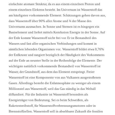
einfachste atomare Struktur, da es aus einem einzelnen Proton und
einem einzelnen Elektron besteht. Im Universum ist Wasserstoff das
am häufigsten vorkommende Element. Schätzungen gehen davon aus,
dass Wasserstoff über 90% aller Atome und ¾ der Masse des
Universums ausmachen. In Sonne und Sternen ist es hingegen ein
Basiselement und liefert mittels Kernfusion Energie in der Sonne. Auf
der Erde kommt Wasserstoff nicht frei vor. Er ist Bestandteil des
Wassers und fast aller organischen Verbindungen und kommt in
.
sämtlichen lebenden Organismen vor
Wasserstoff bildet etwa 0,76%
der Erdkruste und rangiert bezüglich der Häufigkeit des Vorkommens
auf der Erde an neunter Stelle in der Reihenfolge der Elemente.
Der
wichtigste natürlich vorkommende Bestandteil von Wasserstoff ist
Wasser, der Grundstoff, aus dem das Element entspringt. Freier
Wasserstoff ist eine Komponente von aus Vulkanen ausgestoßenen
Gasen. Allerdings besteht die Erdatmosphäre zu weniger als einem
Millionstel aus Wasserstoff, weil das Gas ständig in das Weltall
diffundiert.
Für die Industrie ist Wasserstoff besonders als
Energieträger von Bedeutung. Sei es beim Schweißen, als
Raketentreibstoff, für Wasserstoffverbrennungsmotoren oder in
Brennstoffzellen. Wasserstoff soll in absehbarer Zukunft die fossilen