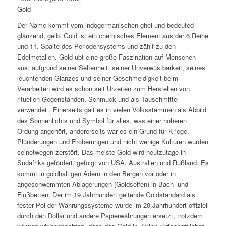
Gold
Der Name kommt vom indogermanischen ghel und bedeuted
glänzend, gelb. Gold ist ein chemisches Element aus der 6.Reihe
und 11. Spalte des Periodensystems und zählt zu den
Edelmetallen. Gold übt eine große Faszination auf Menschen
aus, aufgrund seiner Seltenheit, seiner Unverwüstbarkeit, seines
leuchtenden Glanzes und seiner Geschmeidigkeit beim
Verarbeiten wird es schon seit Urzeiten zum Herstellen von
rituellen Gegenständen, Schmuck und als Tauschmittel
verwendet . Einerseits galt es in vielen Volksstämmen als Abbild
des Sonnenlichts und Symbol für alles, was einer höheren
Ordung angehört, andererseits war es ein Grund für Kriege,
Plünderungen und Eroberungen und nicht wenige Kulturen wurden
seinetwegen zerstört. Das meiste Gold wird heutzutage in
Südafrika gefördert, gefolgt von USA, Australien und Rußland. Es
kommt in goldhaltigen Adern in den Bergen vor oder in
angeschwemmten Ablagerungen (Goldseifen) in Bach- und
Flußbetten. Der im 19.Jahrhundert geltende Goldstandard als
fester Pol der Währungssysteme wurde im 20.Jahrhundert offiziell
durch den Dollar und andere Papierwährungen ersetzt, trotzdem