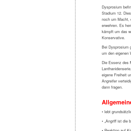
Dysprosium befin
Stadium 12. Dies
noch um Macht, di
erwehren. Es her
kämpft um das wa
Konservative.
Bei Dysprosium g
um den eigenen W
Die Essenz des M
Lanthanidenserie
eigene Freiheit 
Angreifer verteid
dann fragen.
Allgemein
• lebt grundsätzl
• „Angriff ist die
• Reaktion auf Kr