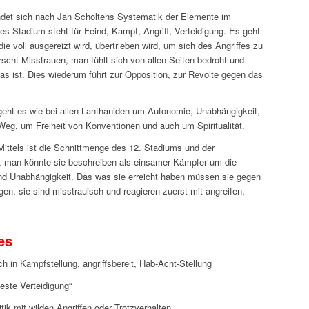
det sich nach Jan Scholtens Systematik der Elemente im
es Stadium steht für Feind, Kampf, Angriff, Verteidigung. Es geht
e voll ausgereizt wird, übertrieben wird, um sich des Angriffes zu
rscht Misstrauen, man fühlt sich von allen Seiten bedroht und
s ist. Dies wiederum führt zur Opposition, zur Revolte gegen das
eht es wie bei allen Lanthaniden um Autonomie, Unabhängigkeit,
eg, um Freiheit von Konventionen und auch um Spiritualität.
ittels ist die Schnittmenge des 12. Stadiums und der
, man könnte sie beschreiben als einsamer Kämpfer um die
und Unabhängigkeit. Das was sie erreicht haben müssen sie gegen
igen, sie sind misstrauisch und reagieren zuerst mit angreifen,
es
ich in Kampfstellung, angriffsbereit, Hab-Acht-Stellung
 beste Verteidigung“
itik mit wilden Angriffen oder Trotzverhalten