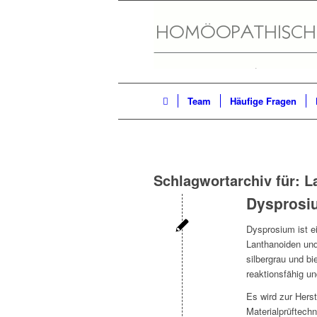
Team
Häufige Fragen
Schlagwortarchiv für:
L
Dysprosi
Dysprosium ist e
Lanthanoiden und
silbergrau und bi
reaktionsfähig u
Es wird zur Herst
Materialprüftech