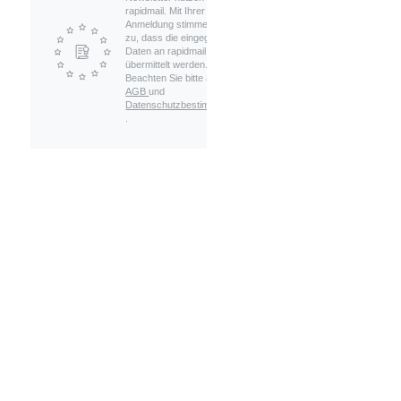
rapidmail. Mit Ihrer
Anmeldung stimmen Sie
zu, dass die eingegebenen
Daten an rapidmail
übermittelt werden.
Beachten Sie bitte auch die
AGB
und
Datenschutzbestimmungen
.