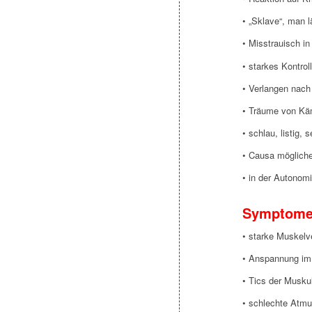
• „Sklave“, man 
• Misstrauisch i
• starkes Kontrol
• Verlangen nach
• Träume von Kä
• schlau, listig,
• Causa mögliche
• in der Autonom
Symptom
• starke Muskel
• Anspannung im 
• Tics der Musk
• schlechte Atm