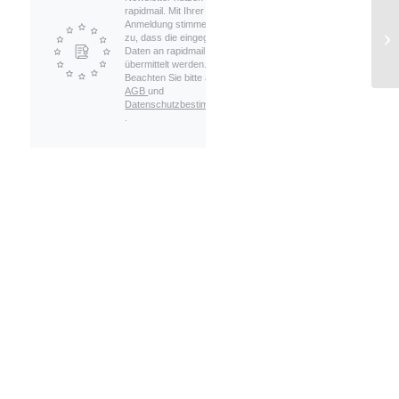
rapidmail. Mit Ihrer
Anmeldung stimmen Sie
zu, dass die eingegebenen
Daten an rapidmail
übermittelt werden.
Beachten Sie bitte auch die
AGB
und
Datenschutzbestimmungen
.