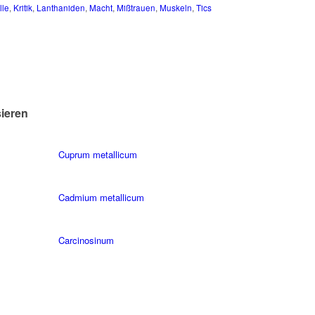
lle
,
Kritik
,
Lanthaniden
,
Macht
,
Mißtrauen
,
Muskeln
,
Tics
sieren
Cuprum metallicum
Cadmium metallicum
Carcinosinum