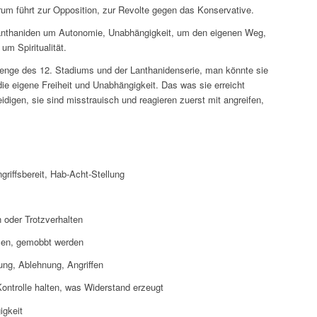
um führt zur Opposition, zur Revolte gegen das Konservative.
Lanthaniden um Autonomie, Unabhängigkeit, um den eigenen Weg,
m Spiritualität.
menge des 12. Stadiums und der Lanthanidenserie, man könnte sie
e eigene Freiheit und Unabhängigkeit. Das was sie erreicht
digen, sie sind misstrauisch und reagieren zuerst mit angreifen,
ngriffsbereit, Hab-Acht-Stellung
n oder Trotzverhalten
sen, gemobbt werden
ung, Ablehnung, Angriffen
 Kontrolle halten, was Widerstand erzeugt
igkeit