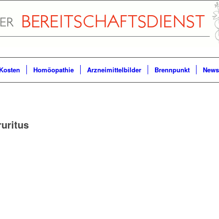
Kosten
Homöopathie
Arzneimittelbilder
Brennpunkt
Newsl
ruritus
m