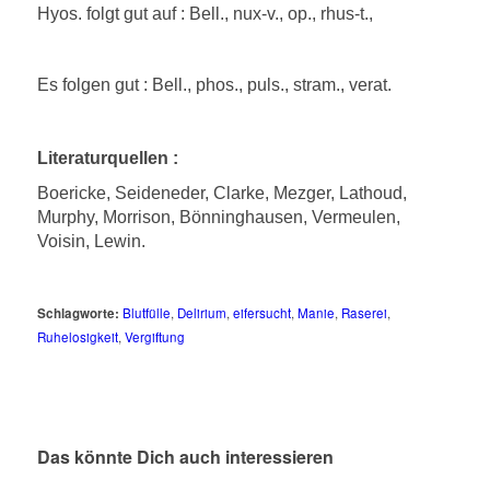
Hyos. folgt gut auf : Bell., nux-v., op., rhus-t.,
Es folgen gut : Bell., phos., puls., stram., verat.
Literaturquellen :
Boericke, Seideneder, Clarke, Mezger, Lathoud,
Murphy, Morrison, Bönninghausen, Vermeulen,
Voisin, Lewin.
Schlagworte:
Blutfülle
,
Delirium
,
eifersucht
,
Manie
,
Raserei
,
Ruhelosigkeit
,
Vergiftung
Das könnte Dich auch interessieren