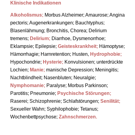
Klinische Indikationen
Alkoholismus;
Morbus Alzheimer; Amaurose; Angina
pectoris; Augenerkrankungen; Bauchtyphus;
Blasenlähmung; Bronchitis, Chorea; Delirium
tremens;
Delirium;
Diarrhoe, Dysmenorrhoe;
Eklampsie; Epilepsie;
Geisteskrankheit;
Hämoptyse;
Hämorrhagie; Harnretention; Husten,
Hydrophobie;
Hypochondrie;
Hysterie;
Konvulsionen; unterdrückte
Lochien;
Manie;
manische Depression; Meningitis;
Nachtblindheit; Nasenbluten; Neuralgie;
Nymphomanie;
Paralyse; Morbus Parkinson;
Parotitis; Pneumonie;
Psychische Störungen;
Raserei; Schizophrenie; Schlafstörungen;
Senilität;
Sexueller Wahn; Syphilophobie; Tetanus;
Wochenbettpsychose;
Zahnschmerzen.