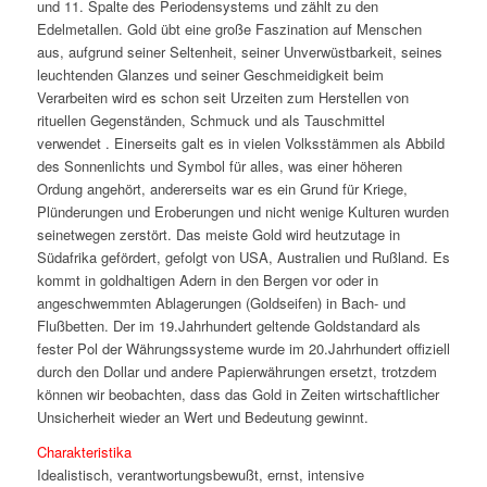
und 11. Spalte des Periodensystems und zählt zu den
Edelmetallen. Gold übt eine große Faszination auf Menschen
aus, aufgrund seiner Seltenheit, seiner Unverwüstbarkeit, seines
leuchtenden Glanzes und seiner Geschmeidigkeit beim
Verarbeiten wird es schon seit Urzeiten zum Herstellen von
rituellen Gegenständen, Schmuck und als Tauschmittel
verwendet . Einerseits galt es in vielen Volksstämmen als Abbild
des Sonnenlichts und Symbol für alles, was einer höheren
Ordung angehört, andererseits war es ein Grund für Kriege,
Plünderungen und Eroberungen und nicht wenige Kulturen wurden
seinetwegen zerstört. Das meiste Gold wird heutzutage in
Südafrika gefördert, gefolgt von USA, Australien und Rußland. Es
kommt in goldhaltigen Adern in den Bergen vor oder in
angeschwemmten Ablagerungen (Goldseifen) in Bach- und
Flußbetten. Der im 19.Jahrhundert geltende Goldstandard als
fester Pol der Währungssysteme wurde im 20.Jahrhundert offiziell
durch den Dollar und andere Papierwährungen ersetzt, trotzdem
können wir beobachten, dass das Gold in Zeiten wirtschaftlicher
Unsicherheit wieder an Wert und Bedeutung gewinnt.
Charakteristika
Idealistisch, verantwortungsbewußt, ernst, intensive