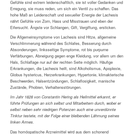
Gefühle sind extrem leidenschaftlich, sie ist voller Gedanken und
Erregung, sie muss reden, um sich ein Ventil zu schaffen. Das
hohe Maß an Leidenschaft und sexueller Energie der Lachesis
nährt Gefühle von Zorn, Hass und Misstrauen und eben der
Eifersucht. Ängste vor Schlangen, Gift, Vergiftung, ersticken.
Die Allgemeinsymptome von Lachesis sind Hitze, allgemeine
Verschlimmerung während des Schlafes, Besserung durch
Absonderungen, linksseitige Symptome, rot bis purpurne
Verfärbungen, Abneigung gegen enge Kleidung, vor allem um den
Hals, Schlaflage nur auf der rechten Seite möglich. Häufige
Erkrankungen, die Lachesis heilt, sind Alkoholismus, Apoplexie,
Globus hystericus, Herzerkrankungen, Hypertonie, klimakterische
Beschwerden, Halsentzündungen, Schlaflosigkeit, manische
Zustände, Phobien, Verhaltensstörungen.
Im Jahr 1828 von Constantin Hering als Heilmittel erkannt, er
führte Prüfungen an sich selbst und Mitarbeitern durch, wobei er
selbst neben sehr niedrigen Potenzen auch eine unverdünnte
Tinktur testete, mit der Folge einer bleibenden Lähmung seines
linken Armes.
Das homöopatische Arzneimittel wird aus dem schonend