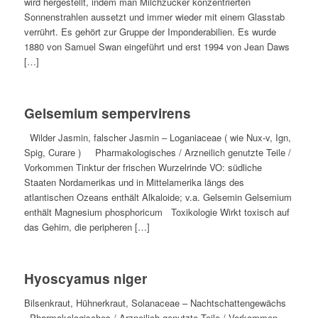
wird hergestellt, indem man Milchzucker konzentrierten
Sonnenstrahlen aussetzt und immer wieder mit einem Glasstab
verrührt. Es gehört zur Gruppe der Imponderabilien. Es wurde
1880 von Samuel Swan eingeführt und erst 1994 von Jean Daws
[…]
Gelsemium sempervirens
Wilder Jasmin, falscher Jasmin – Loganiaceae ( wie Nux-v, Ign,
Spig, Curare ) Pharmakologisches / Arzneilich genutzte Teile /
Vorkommen Tinktur der frischen Wurzelrinde VO: südliche
Staaten Nordamerikas und in Mittelamerika längs des
atlantischen Ozeans enthält Alkaloide; v.a. Gelsemin Gelsemium
enthält Magnesium phosphoricum Toxikologie Wirkt toxisch auf
das Gehirn, die peripheren […]
Hyoscyamus niger
Bilsenkraut, Hühnerkraut, Solanaceae – Nachtschattengewächs
Pharmakologisches / Arzneilich genutzte Teile / Vorkommen