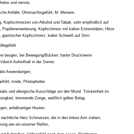
helos und nervös.
zliche Anfälle, Ohnmachtsgefühl, M. Meniere.
g,
Kopfschmerzen von Alkohol und Tabak, sehr empfindlich auf
, Pupillenerweiterung, Kopfschmerz mit kalten Extremitäten, Hitze
 gastrischer Kopfschmerz, kalter Schweiß auf Stirn
llegefühl
rne beugen, bei Bewegung/Bücken; harter Druck/wenn
/durch Aufenthalt in der Sonne;
alte Anwendungen;
fühl, müde, Photophobie
bialis und allergische Ausschläge um den Mund.
Trockenheit im
osigkeit, brennende Zunge, weißlich gelber Belag
rgen,
anfallsartiger Husten
 nächtliche Herz Schmerzen, die in den linken Arm ziehen,
ng wie ein eiserner Reifen,