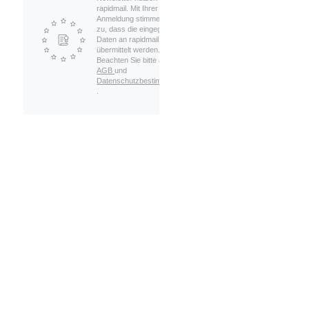
rapidmail. Mit Ihrer
Anmeldung stimmen Sie
zu, dass die eingegebenen
Daten an rapidmail
übermittelt werden.
Beachten Sie bitte auch die
AGB
und
Datenschutzbestimmungen
.