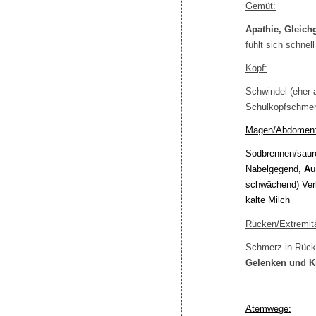
Gemüt:
Apathie, Gleichg
fühlt sich schnel
Kopf:
Schwindel (eher
Schulkopfschmerz
Magen/Abdomen
Sodbrennen/saure
Nabelgegend,
Au
schwächend)
Ver
kalte Milch
Rücken/Extremit
Schmerz in Rücke
Gelenken und 
Atemwege: