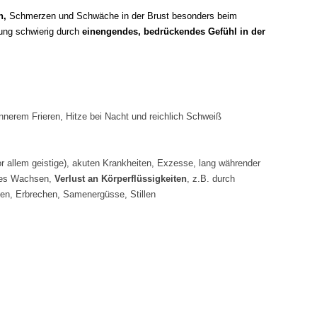
n,
Schmerzen und Schwäche in der Brust besonders beim
ng schwierig durch
einengendes, bedrückendes Gefühl in der
innerem Frieren, Hitze bei Nacht und reichlich Schweiß
or allem geistige)
, akuten Krankheiten, Exzesse, lang währender
les Wachsen,
Verlust an Körperflüssigkeiten
, z.B. durch
gen, Erbrechen, Samenergüsse, Stillen