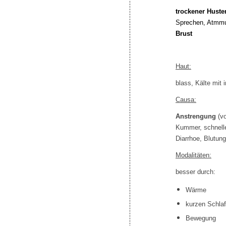
trockener Huste
Sprechen, Atmmu
Brust
Haut:
blass, Kälte mit 
Causa:
Anstrengung
(v
Kummer, schnel
Diarrhoe, Blutun
Modalitäten:
besser durch:
Wärme
kurzen Schlaf
Bewegung