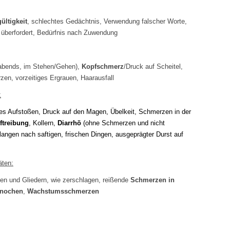
ültigkeit
, schlechtes Gedächtnis, Verwendung falscher Worte,
l überfordert, Bedürfnis nach Zuwendung
 abends, im Stehen/Gehen),
Kopfschmerz
/Druck auf Scheitel,
en, vorzeitiges Ergrauen, Haarausfall
:
s Aufstoßen, Druck auf den Magen, Übelkeit, Schmerzen in der
ftreibung
, Kollern,
Diarrhö
(ohne Schmerzen und nicht
langen nach saftigen, frischen Dingen, ausgeprägter Durst auf
äten:
n und Gliedern, wie zerschlagen, reißende
Schmerzen in
Knochen
,
Wachstumsschmerzen