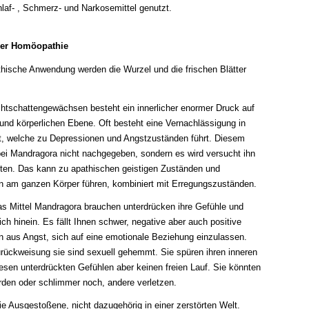
hlaf- , Schmerz- und Narkosemittel genutzt.
er Homöopathie
hische Anwendung werden die Wurzel und die frischen Blätter
chtschattengewächsen besteht ein innerlicher enormer Druck auf
und körperlichen Ebene. Oft besteht eine Vernachlässigung in
it, welche zu Depressionen und Angstzuständen führt. Diesem
bei Mandragora nicht nachgegeben, sondern es wird versucht ihn
lten. Das kann zu apathischen geistigen Zuständen und
n am ganzen Körper führen, kombiniert mit Erregungszuständen.
s Mittel Mandragora brauchen unterdrücken ihre Gefühle und
sich hinein. Es fällt Ihnen schwer, negative aber auch positive
n aus Angst, sich auf eine emotionale Beziehung einzulassen.
rückweisung sie sind sexuell gehemmt. Sie spüren ihren inneren
iesen unterdrückten Gefühlen aber keinen freien Lauf. Sie könnten
erden oder schlimmer noch, andere verletzen.
ie Ausgestoßene, nicht dazugehörig in einer zerstörten Welt.