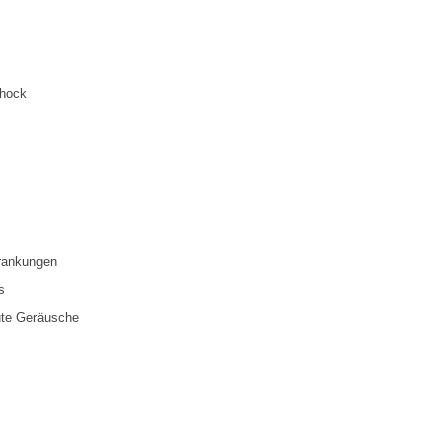
chock
rankungen
s
ute Geräusche