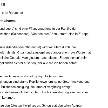
ra
 die Alraune
rmationen:
andragora
) sind eine Pflanzengattung in der Familie der
ächse (Solanaceae). Von den drei Arten kommt eine in Europa
une (
Mandragora officinarum
) wird vor allem durch ihre
oftmals als Ritual- und Zauberpflanze
angesehen. Die Wurzel hat
nliche Gestalt. Man glaubte, dass dieses „Erdmännchen“ beim
ellenden Schrei ausstieß, der alle die ihn hörten sofort
er der Alraune sind stark giftig. Die typischen
einungen sind starke Pupillenerweiterung, gerötete, trockene und
Pulsbeschleunigung. Bei starker Vergiftung erfolgt
 und narkoseähnlicher Schlaf. Durch Atemlähmung kann es zum
en kommen.
 zu den ältesten Heilpflanzen. Schon seit den alten Ägyptern