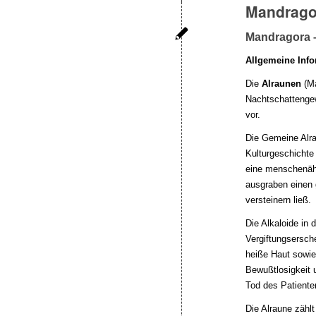
Mandrago
Mandragora –
Allgemeine Info
Die
Alraunen
(
M
Nachtschattengew
vor.
Die Gemeine Alra
Kulturgeschichte 
eine menschenäh
ausgraben einen g
versteinern ließ.
Die Alkaloide in d
Vergiftungsersch
heiße Haut sowie 
Bewußtlosigkeit
Tod des Patient
Die Alraune zählt