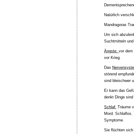
Dementsprechend 
Natürlich verschl
Mandragoras Traur
Um sich abzulenk
Suchtmitteln und 
Ängste:
vor dem 
vor Krieg.
Das
Nervensyst
störend empfunde
sind bleischwer u
Er kann das Gefü
denkt Dinge sind 
Schlaf:
Träume vo
Mord. Schlaflos. 
Symptome.
Sie flüchten sic