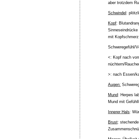
aber trotzdem Ru
Schwindel
: plöt
Kopf
: Blutandran
Sinneseindrücke 
mit Kopfschmerz,
Schweregefühl/Vö
<: Kopf nach vo
nüchtern/Rauchen
>: nach Essen/k
Augen:
Schwerege
Mund
: Herpes la
Mund mit Gefühll
Innerer Hals
: Wü
Brust
: stechende
Zusammenschnüru