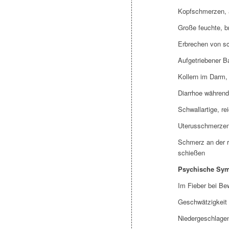
Kopfschmerzen, 
Große feuchte, 
Erbrechen von s
Aufgetriebener B
Kollern im Darm
Diarrhoe währen
Schwallartige, re
Uterusschmerze
Schmerz an der r
schießen
Psychische Sy
Im Fieber bei Be
Geschwätzigkeit 
Niedergeschlagen