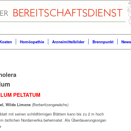
Kosten
Homöopathie
Arzneimittelbilder
Brennpunkt
Newsl
holera
lum
LUM PELTATUM
fel, Wilde Limone
(Berberitzengewächs)
blatt mit seinen schildförmigen Blättern kann bis zu 2 m hoch
im östlichen Nordamerika beheimatet. Als Überdauerungsorgan
e