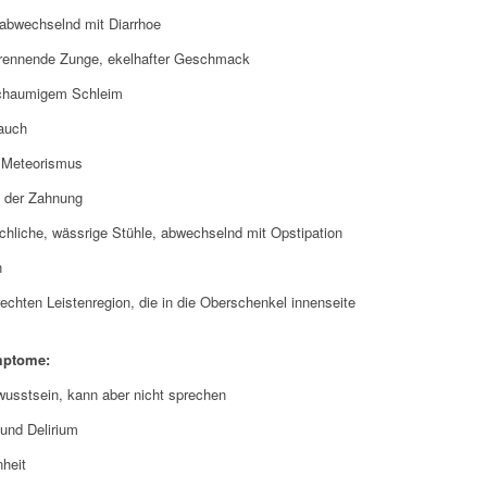
abwechselnd mit Diarrhoe
brennende Zunge, ekelhafter Geschmack
chaumigem Schleim
auch
, Meteorismus
d der Zahnung
ichliche, wässrige Stühle, abwechselnd mit Opstipation
n
echten Leistenregion, die in die Oberschenkel innenseite
mptome:
wusstsein, kann aber nicht sprechen
und Delirium
heit