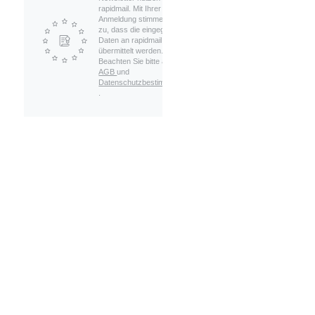
rapidmail. Mit Ihrer
Anmeldung stimmen Sie
zu, dass die eingegebenen
Daten an rapidmail
übermittelt werden.
Beachten Sie bitte auch die
AGB
und
Datenschutzbestimmungen
.