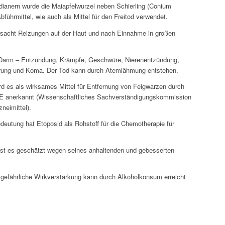
dianern wurde die Maiapfelwurzel neben Schierling (Conium
führmittel, wie auch als Mittel für den Freitod verwendet.
rsacht Reizungen auf der Haut und nach Einnahme in großen
 Darm – Entzündung, Krämpfe, Geschwüre, Nierenentzündung,
örung und Koma. Der Tod kann durch Atemlähmung entstehen.
ird es als wirksames Mittel für Entfernung von Feigwarzen durch
E anerkannt (Wissenschaftliches Sachverständigungskommission
zneimittel).
deutung hat Etoposid als Rohstoff für die Chemotherapie für
 ist es geschätzt wegen seines anhaltenden und gebesserten
efährliche Wirkverstärkung kann durch Alkoholkonsum erreicht