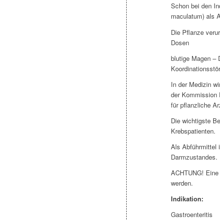
Schon bei den In
maculatum) als Ab
Die Pflanze veru
Dosen
blutige Magen –
Koordinationsst
In der Medizin w
der Kommission 
für pflanzliche Ar
Die wichtigste Be
Krebspatienten.
Als Abführmittel
Darmzustandes.
ACHTUNG! Eine g
werden.
Indikation:
Gastroenteritis