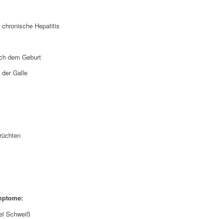
 chronische Hepatitis
ach dem Geburt
 der Galle
rüchten
mptome:
iel Schweiß