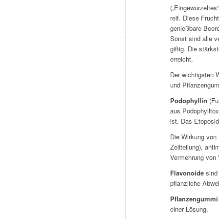
(„Eingewurzeltes
reif. Diese Fruch
genießbare Beer
Sonst sind alle v
giftig. Die stärk
erreicht.
Der wichtigsten W
und Pflanzengumm
Podophyllin
(Fu
aus Podophylltoxi
ist. Das Etoposid
Die Wirkung von 
Zellteilung), ant
Vermehrung von V
Flavonoide
sind 
pflanzliche Abw
Pflanzengumm
einer Lösung.