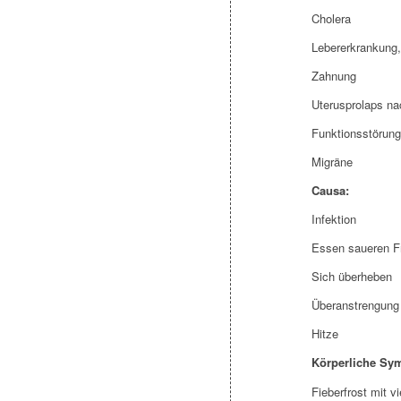
Cholera
Lebererkrankung,
Zahnung
Uterusprolaps n
Funktionsstörung
Migräne
Causa:
Infektion
Essen saueren F
Sich überheben
Überanstrengung
Hitze
Körperliche Sy
Fieberfrost mit v