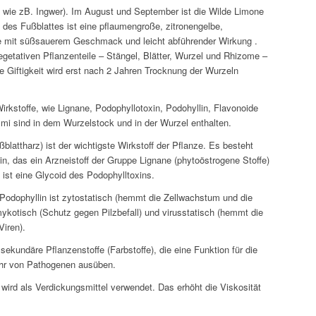
“ wie zB. Ingwer). Im August und September ist die Wilde Limone
t des Fußblattes ist eine pflaumengroße, zitronengelbe,
e mit süßsauerem Geschmack und leicht abführender Wirkung .
egetativen Pflanzenteile – Stängel, Blätter, Wurzel und Rhizome –
ste Giftigkeit wird erst nach 2 Jahren Trocknung der Wurzeln
irkstoffe, wie Lignane, Podophyllotoxin, Podohyllin, Flavonoide
i sind in dem Wurzelstock und in der Wurzel enthalten.
ßblattharz) ist der wichtigste Wirkstoff der Pflanze. Es
besteht
n, das ein Arzneistoff der Gruppe Lignane (phytoöstrogene Stoffe)
 ist eine Glycoid des Podophylltoxins.
Podophyllin ist zytostatisch (hemmt die Zellwachstum und die
imykotisch (Schutz gegen Pilzbefall) und virusstatisch (hemmt die
iren).
sekundäre Pflanzenstoffe (Farbstoffe), die eine Funktion für die
ehr von Pathogenen ausüben.
i
wird als Verdickungsmittel verwendet. Das erhöht die Viskosität