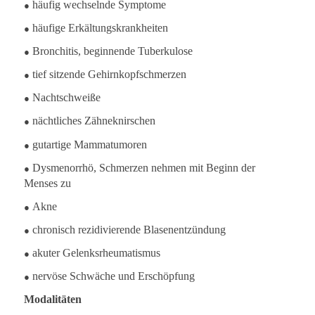
●
häufig wechselnde Symptome
●
häufige Erkältungskrankheiten
●
Bronchitis, beginnende Tuberkulose
●
tief sitzende Gehirnkopfschmerzen
●
Nachtschweiße
●
nächtliches Zähneknirschen
●
gutartige Mammatumoren
●
Dysmenorrhö, Schmerzen nehmen mit Beginn der
Menses zu
●
Akne
●
chronisch rezidivierende Blasenentzündung
●
akuter Gelenksrheumatismus
●
nervöse Schwäche und Erschöpfung
Modalitäten