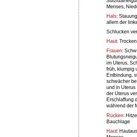
Suizidalneigu
Menses, Nied
Hals:
Stauung
allem der link
Schlucken ver
Haut:
Trockenh
Frauen:
Schwi
Blutungsneig
im Uterus, Sc
früh, klumpig 
Entbindung, s
schwächer be
und in Uterus
der Uterus ve
Erschlaffung 
während der M
Rücken:
Hitz
Bauchlage
Haut:
Hautauss