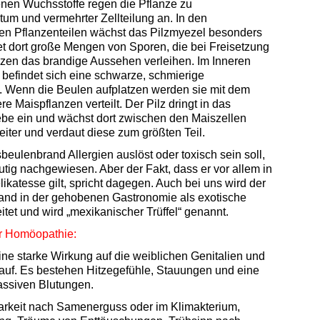
en Wuchsstoffe regen die Pflanze zu
m und vermehrter Zellteilung an.
In den
ten Pflanzenteilen wächst das Pilzmyezel
besonders
det dort große Mengen von Sporen, die bei Freisetzung
zen das brandige Aussehen verleihen. I
m Inneren
 befindet sich eine schwarze, schmierige
.
Wenn
die Beulen aufplatzen werden sie mit dem
e Maispflanzen verteilt. Der Pilz dringt in das
e ein und wächst dort zwischen den Maiszellen
weiter und
verdaut diese zum größten Teil.
eulenbrand Allergien auslöst oder toxisch sein soll,
eutig nachgewiesen. Aber der Fakt, dass er vor allem in
ikatesse gilt, spricht dagegen. Auch bei uns wird der
rand
in der gehobenen Gastronomie als exotische
tet und wird „mexikanischer Trüffel“ genannt.
er Homöopathie:
ine starke Wirkung auf die weiblichen Genitalien und
lauf. Es bestehen Hitzegefühle, Stauungen und eine
assiven Blutungen.
arkeit nach Samenerguss oder im Klimakterium,