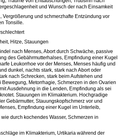
ng, Träume von Enttäuschungen, Trübsinn nach
ergeschlagenheit und Wunsch der nach Einsamkeit
, Vergrößerung und schmerzhafte Entzündung vor
en Tonsille.
schlechtert
eit, Hitze, Stauungen
ndel nach Menses, Abort durch Schwäche, passive
ung des Gebährmutterhalses, Empfindung einer Kugel
harfe Leukorrhoe vor der Menses, Menses häufig und
und dunkel, nachts stark, stark nach Abort oder
tark nach Schrecken, stark beim Aufstehen und
i Bewegung, Metorrhagie, Schmerzen in den Ovarien
 mit Ausdehnung in die Lenden
, Empfindung als sei
rknotet. Stauungen im Klimakterium. Hochgradige
der Gebärmutter, Stauungskopfschmerz vor und
enses, Empfindung einer Kugel im Unterleib,
e wie durch kochendes Wasser, Schmerzen in
chläge im Klimakterium, Urtikaria während der