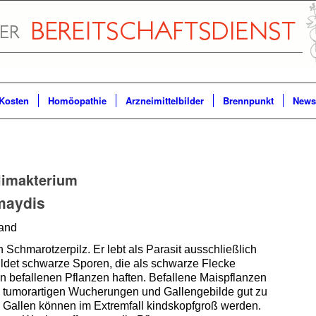
Kosten
Homöopathie
Arzneimittelbilder
Brennpunkt
Newsl
limakterium
maydis
and
in Schmarotzerpilz. Er lebt als Parasit ausschließlich
bildet schwarze Sporen, die als schwarze Flecke
en befallenen Pflanzen haften. B
efallene Maispflanzen
ie tumorartigen Wucherungen und
Gallengebilde
gut zu
 Gallen können im Extremfall kindskopfgroß werden.