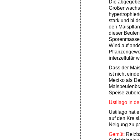
Die abgegeben
Größenwachstu
hypertrophier
stark und bil
den Maispflan
dieser Beulen
Sporenmasse
Wind auf ander
Pflanzengeweb
interzellulär 
Dass der Maisb
ist nicht eind
Mexiko als Del
Maisbeulenb
Speise zuberei
Ustilago in d
Ustilago hat e
auf den Kreis
Neigung zu p
Gemüt:
Reizb