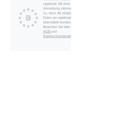
rapidmail. Mit Ihrer
Anmeldung stimmen Sie
zu, dass die eingegebenen
Daten an rapidmail
übermittelt werden.
Beachten Sie bitte auch die
AGB
und
Datenschutzbestimmungen
.