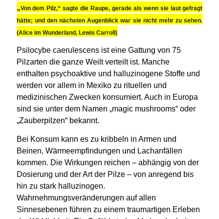
„
Von dem Pilz,“ sagte die Raupe, gerade als wenn sie laut gefragt
hätte; und den nächsten Augenblick war sie nicht mehr zu sehen.
(Alice im Wunderland, Lewis Carroll)
Psilocybe caerulescens ist eine Gattung von 75
Pilzarten die ganze Weilt verteilt ist. Manche
enthalten psychoaktive und halluzinogene Stoffe und
werden vor allem in Mexiko zu rituellen und
medizinischen Zwecken konsumiert. Auch in Europa
sind sie unter dem Namen „magic mushrooms“ oder
„Zauberpilzen“ bekannt.
Bei Konsum kann es
zu kribbeln in Armen und
Beinen, Wärmeempfindungen und Lachanfällen
kommen. Die Wirkungen reichen – abhängig von der
Dosierung und der Art der Pilze – von anregend bis
hin zu stark halluzinogen.
Wahrnehmungsveränderungen auf allen
Sinnesebenen führen zu einem traumartigen Erleben