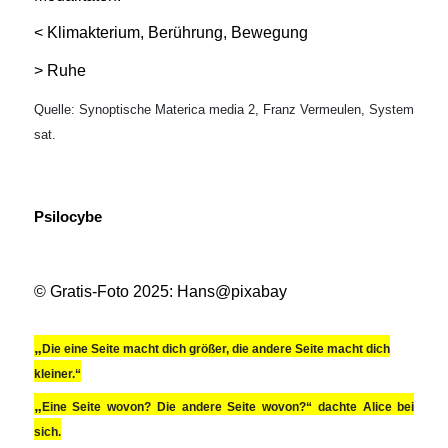
< Klimakterium, Berührung, Bewegung
> Ruhe
Quelle: Synoptische Materica media 2, Franz Vermeulen, System
sat.
Psilocybe
© Gratis-Foto 2025: Hans@pixabay
„
Die eine Seite macht dich größer, die andere Seite macht dich
kleiner.“
„
Eine Seite wovon? Die andere Seite wovon?“ dachte Alice bei
sich.