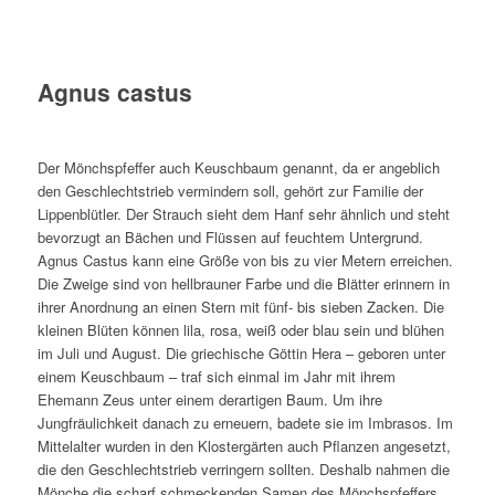
Agnus castus
Der Mönchspfeffer auch Keuschbaum genannt, da er angeblich
den Geschlechtstrieb vermindern soll, gehört zur Familie der
Lippenblütler. Der Strauch sieht dem Hanf sehr ähnlich und steht
bevorzugt an Bächen und Flüssen auf feuchtem Untergrund.
Agnus Castus kann eine Größe von bis zu vier Metern erreichen.
Die Zweige sind von hellbrauner Farbe und die Blätter erinnern in
ihrer Anordnung an einen Stern mit fünf- bis sieben Zacken. Die
kleinen Blüten können lila, rosa, weiß oder blau sein und blühen
im Juli und August. Die griechische Göttin Hera – geboren unter
einem Keuschbaum – traf sich einmal im Jahr mit ihrem
Ehemann Zeus unter einem derartigen Baum. Um ihre
Jungfräulichkeit danach zu erneuern, badete sie im Imbrasos. Im
Mittelalter wurden in den Klostergärten auch Pflanzen angesetzt,
die den Geschlechtstrieb verringern sollten. Deshalb nahmen die
Mönche die scharf schmeckenden Samen des Mönchspfeffers