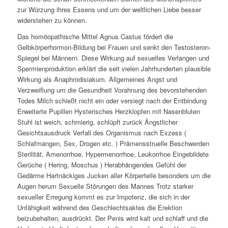
zur Würzung ihres Essens und um der weltlichen Liebe besser
widerstehen zu können.
Das homöopathische Mittel Agnus Castus fördert die
Gelbkörperhormon-Bildung bei Frauen und senkt den Testosteron-
Spiegel bei Männern. Diese Wirkung auf sexuelles Verlangen und
Spermienproduktion erklärt die seit vielen Jahrhunderten plausible
Wirkung als Anaphrodisiakum. Allgemeines Angst und
Verzweiflung um die Gesundheit Vorahnung des bevorstehenden
Todes Milch schießt nicht ein oder versiegt nach der Entbindung
Erweiterte Pupillen Hysterisches Herzklopfen mit Nasenbluten
Stuhl ist weich, schmierig, schlüpft zurück Ängstlicher
Gesichtsausdruck Verfall des Organismus nach Exzess (
Schlafmangen, Sex, Drogen etc. ) Prämensstruelle Beschwerden
Sterilität, Amenorrhoe, Hypermenorrhoe, Leukorrhoe Eingebildete
Gerüche ( Hering, Moschus ) Herabhängendes Gefühl der
Gedärme Hartnäckiges Jucken aller Körperteile besonders um die
Augen herum Sexuelle Störungen des Mannes Trotz starker
sexueller Erregung kommt es zur Impotenz, die sich in der
Unfähigkeit während des Geschlechtsaktes die Erektion
beizubehalten, ausdrückt. Der Penis wird kalt und schlaff und die