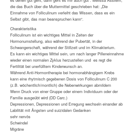
es denen gut geht, dann geht es mir auch gut“. Melissa Assilem,
die das Buch über die Muttermittel geschrieben hat: „Die
Einnahme von Folliculinum verleiht das Wissen, dass es ein
Selbst gibt, das man beanspruchen kann“.
Charakteristika
Folliculinum ist ein wichtiges Mittel in Zeiten der
Hormonumstellung, also während der Pubertät, in der
Schwangerschaft, während der Stillzeit und im Klimakterium.
Es kann ein wichtiges Mittel sein, um nach langer Pilleneinnahme
wieder einen normalen Zyklus herzustellen und es regt die
Fertilität bei unerfülltem Kinderwunsch an.
Während Anti-Hormontherapie bei hormonabhängigem Krebs
kann eine rhytmisch gegebenen Dosis von Folliculinum C 200
(z.B. wöchentlich/montlich) die Nebenwirkungen abmildern
Wenn Druck von einer Gruppe oder einem Individuum oder der
Familie ausgeübt wird (DD Carc.)
Depressionen, Depressionen und Erregung wechseln einander ab
Labilität mit Ängsten und suizidalen Gedanken
sehr nervös
Schwindel
Migräne