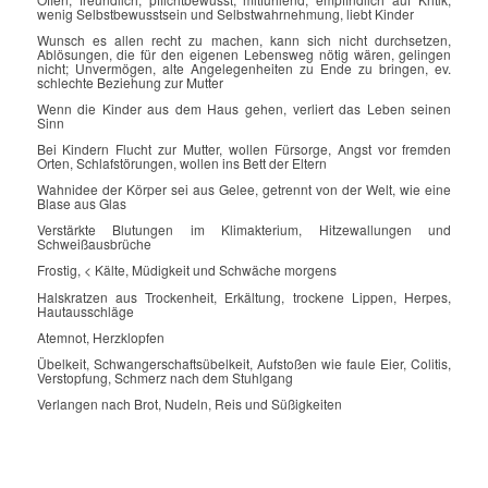
wenig Selbstbewusstsein und Selbstwahrnehmung, liebt Kinder
Wunsch es allen recht zu machen, kann sich nicht durchsetzen,
Ablösungen, die für den eigenen Lebensweg nötig wären, gelingen
nicht; Unvermögen, alte Angelegenheiten zu Ende zu bringen, ev.
schlechte Beziehung zur Mutter
Wenn die Kinder aus dem Haus gehen, verliert das Leben seinen
Sinn
Bei Kindern Flucht zur Mutter, wollen Fürsorge, Angst vor fremden
Orten, Schlafstörungen, wollen ins Bett der Eltern
Wahnidee der Körper sei aus Gelee, getrennt von der Welt, wie eine
Blase aus Glas
Verstärkte Blutungen im Klimakterium, Hitzewallungen und
Schweißausbrüche
Frostig, < Kälte, Müdigkeit und Schwäche morgens
Halskratzen aus Trockenheit, Erkältung, trockene Lippen, Herpes,
Hautausschläge
Atemnot, Herzklopfen
Übelkeit, Schwangerschaftsübelkeit, Aufstoßen wie faule Eier, Colitis,
Verstopfung, Schmerz nach dem Stuhlgang
Verlangen nach Brot, Nudeln, Reis und Süßigkeiten