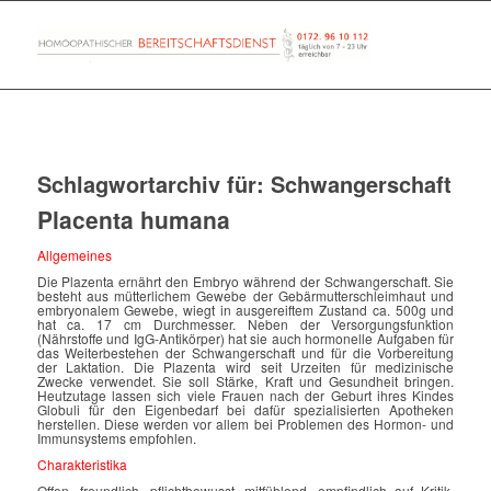
Schlagwortarchiv für:
Schwangerschaft
Placenta humana
Allgemeines
Die Plazenta ernährt den Embryo während der Schwangerschaft. Sie
besteht aus mütterlichem Gewebe der Gebärmutterschleimhaut und
embryonalem Gewebe, wiegt in ausgereiftem Zustand ca. 500g und
hat ca. 17 cm Durchmesser. Neben der Versorgungsfunktion
(Nährstoffe und IgG-Antikörper) hat sie auch hormonelle Aufgaben für
das Weiterbestehen der Schwangerschaft und für die Vorbereitung
der Laktation. Die Plazenta wird seit Urzeiten für medizinische
Zwecke verwendet. Sie soll Stärke, Kraft und Gesundheit bringen.
Heutzutage lassen sich viele Frauen nach der Geburt ihres Kindes
Globuli für den Eigenbedarf bei dafür spezialisierten Apotheken
herstellen. Diese werden vor allem bei Problemen des Hormon- und
Immunsystems empfohlen.
Charakteristika
Offen, freundlich, pflichtbewusst, mitfühlend, empfindlich auf Kritik,