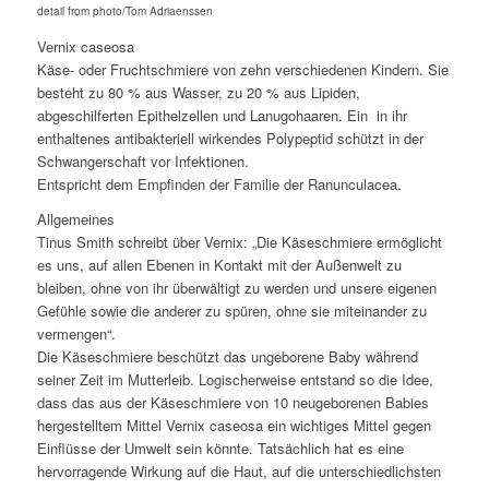
detail from photo/Tom Adriaenssen
Vernix caseosa
Käse- oder Fruchtschmiere von zehn verschiedenen Kindern. Sie
besteht zu 80 % aus Wasser, zu 20 % aus Lipiden,
abgeschilferten Epithelzellen und Lanugohaaren. Ein in ihr
enthaltenes antibakteriell wirkendes Polypeptid schützt in der
Schwangerschaft vor Infektionen.
Entspricht dem Empfinden der Familie der Ranunculacea.
Allgemeines
Tinus Smith schreibt über Vernix: „Die Käseschmiere ermöglicht
es uns, auf allen Ebenen in Kontakt mit der Außenwelt zu
bleiben, ohne von ihr überwältigt zu werden und unsere eigenen
Gefühle sowie die anderer zu spüren, ohne sie miteinander zu
vermengen“.
Die Käseschmiere beschützt das ungeborene Baby während
seiner Zeit im Mutterleib. Logischerweise entstand so die Idee,
dass das aus der Käseschmiere von 10 neugeborenen Babies
hergestelltem Mittel Vernix caseosa ein wichtiges Mittel gegen
Einflüsse der Umwelt sein könnte. Tatsächlich hat es eine
hervorragende Wirkung auf die Haut, auf die unterschiedlichsten