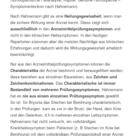
Symptomenlexikon nach Hahnemann).
Nach Hahnemann gibt es eine
Heilungsgewissheit
, wenn man
die sichere Wirkung einer Arznei kennt. Diese zeigt sich
ausschließlich
in den
Arzneimittelprüfungssymptomen
und
nicht in den klinischen Heilsymptomen. In den heutigen
Repertorien stammen aber die meisten Nachträge aus klinischen
Erfahrungen und dadurch wird die Wirkungsgewissheit erheblich
beeinträchtigt.
Nur aus den Arzneimittelprüfungssymptomen können die
Charakteristika
der Arznei bestimmt und herausgefiltert werden;
diese bestehen aus einzelnen Bausteinen, aus
Zeichen und
Zeichenkombinationen
. Das
Charakteristische ist immer
Bestandteil von mehreren Prüfungssymptomen
, Hahnemann
hat es
nie aus einem einzelnen Prüfungssymptom
gewählt.
So ist für Bryonia das Stechen bei Berührung charakteristisch,
in den Prüfungen kam es vor in der Brust, der Hand, dem Knie
und den Gelenken, d.h in mehreren einzelnen Leitsymptomen.
Hahnemann hat nicht versucht, ein vollständiges
Krankheitssymptom beim Patienten (z. B Stechen im Knie bei
Berührung) mit dem vollständigen Prüfungsprotokoll einer Arznei