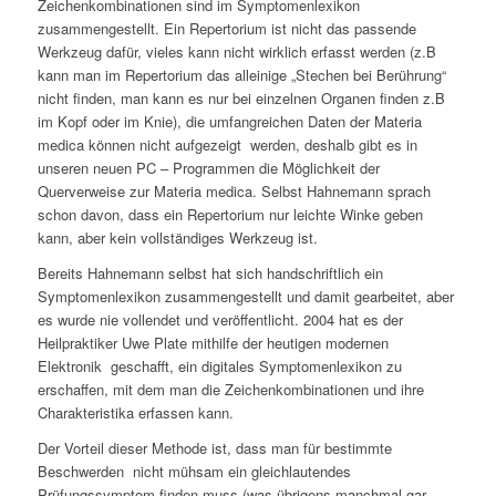
Zeichenkombinationen sind im Symptomenlexikon
zusammengestellt. Ein Repertorium ist nicht das passende
Werkzeug dafür, vieles kann nicht wirklich erfasst werden (z.B
kann man im Repertorium das alleinige „Stechen bei Berührung“
nicht finden, man kann es nur bei einzelnen Organen finden z.B
im Kopf oder im Knie), die umfangreichen Daten der Materia
medica können nicht aufgezeigt werden, deshalb gibt es in
unseren neuen PC – Programmen die Möglichkeit der
Querverweise zur Materia medica. Selbst Hahnemann sprach
schon davon, dass ein Repertorium nur leichte Winke geben
kann, aber kein vollständiges Werkzeug ist.
Bereits Hahnemann selbst hat sich handschriftlich ein
Symptomenlexikon zusammengestellt und damit gearbeitet, aber
es wurde nie vollendet und veröffentlicht. 2004 hat es der
Heilpraktiker Uwe Plate mithilfe der heutigen modernen
Elektronik geschafft, ein digitales Symptomenlexikon zu
erschaffen, mit dem man die Zeichenkombinationen und ihre
Charakteristika erfassen kann.
Der Vorteil dieser Methode ist, dass man für bestimmte
Beschwerden nicht mühsam ein gleichlautendes
Prüfungssymptom finden muss (was übrigens manchmal gar